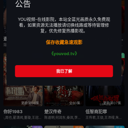
公告
YOU视频-在线影院，本站全蓝光画质永久免费观
看，如果资源无法播放请切换线路或等待管理修
复，优先修复热播影视。
更新第05集
更新第07集
全78集
逐玉
月鳞绮纪
知否知否应是绿肥红瘦
保存收藏急速观影
寇占文,李殿尊,林思意,岳旸,谭凯,严屹宽,杜淳,刘琳,李建义,马跃,叶祖新,毛林林,苑冉,何昶希,田丽,卢勇,王亭文,李卿,田曦薇,孔雪儿,林沐然,张舒沦,张凌赫,高卿尘,付淼,任豪,邓凯,向夏,庞竞,韩浩天,高上淇,喻钟黎,李昱唯
鞠婧祎,曾舜晞,陈都灵,田嘉瑞,闫桉,饶嘉迪,高嘉妍,左宸屹,欧米德,吴晗,邬正容,高梓添,夏之光,江一燕,章时安,范世錡,刘宇,汪铎,姜贞羽,常华森,金靖,陈若轩,孙晨竣
知否？知否？应是绿肥红瘦/明兰传/The Story of Ming Lan
《youvod.tv》
国产
历史
国产
更新第06集
全80集
更新第07集
你好1983
楚汉传奇
低智商犯罪
:,周也,翟潇闻,董璇,王冠逸,赵达,涂凌,蒋易,
陈道明,何润东,秦岚,李依晓,杨立新,段奕宏,胡东,孙海英,霍青
王传君,王骁,王沛禄,朱云峰,栾元晖,谭希和,王正权,梅宝莱,田曦薇,姜冠南,张瑞涵,荣飞,宗俊涛,董宝石,宋郁河