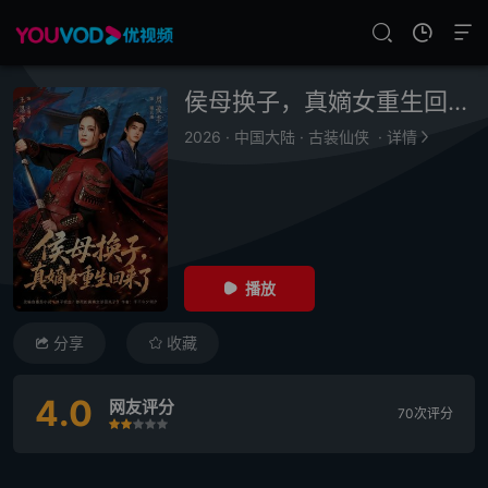
侯母换子，真嫡女重生回来了
2026
·
中国大陆
·
古装仙侠
·
详情
播放
分享
收藏
4.0
网友评分
70次评分
很差
较差
还行
推荐
力荐