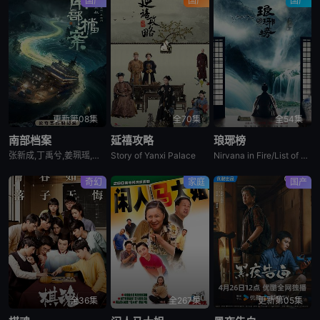
国产
国产
国产
更新第08集
全70集
全54集
南部档案
延禧攻略
琅琊榜
张新成,丁禹兮,姜珮瑶,富大龙,刘令姿,张宸逍,李欢,姜卓君,徐正溪,韩栋,季肖冰,徐振轩,程相,应灏铭,曲高位,寇振海,佟晨洁,屠显智
Story of Yanxi Palace
Nirvana in Fire/List of Langya
奇幻
家庭
国产
全36集
全267集
更新第05集