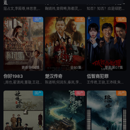
逐玉
月鳞绮纪
知否知否应是绿肥红瘦
寇占文,李殿尊,林思意,岳旸,谭凯,严屹宽,杜淳,刘琳,李建义,马跃,叶祖新,毛林林,苑冉,何昶希,田丽,卢勇,王亭文,李卿,田曦薇,孔雪儿,林沐然,张舒沦,张凌赫,高卿尘,付淼,任豪,邓凯,向夏,庞竞,韩浩天,高上淇,喻钟黎,李昱唯
鞠婧祎,曾舜晞,陈都灵,田嘉瑞,闫桉,饶嘉迪,高嘉妍,左宸屹,欧米德,吴晗,邬正容,高梓添,夏之光,江一燕,章时安,范世錡,刘宇,汪铎,姜贞羽,常华森,金靖,陈若轩,孙晨竣
知否？知否？应是绿肥红瘦/明兰传/The Story of Ming Lan
国产
历史
国产
更新第06集
全80集
更新第07集
你好1983
楚汉传奇
低智商犯罪
:,周也,翟潇闻,董璇,王冠逸,赵达,涂凌,蒋易,
陈道明,何润东,秦岚,李依晓,杨立新,段奕宏,胡东,孙海英,霍青
王传君,王骁,王沛禄,朱云峰,栾元晖,谭希和,王正权,梅宝莱,田曦薇,姜冠南,张瑞涵,荣飞,宗俊涛,董宝石,宋郁河
国产
国产
国产