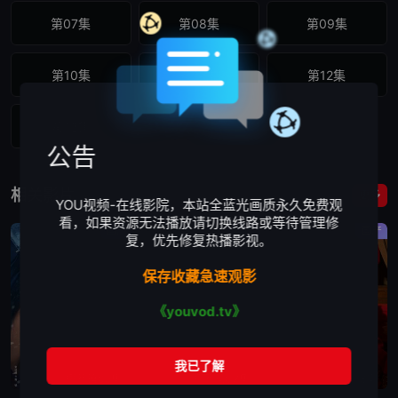
第07集
第08集
第09集
第10集
第11集
第12集
第13集
公告
相关影片
更多
YOU视频-在线影院，本站全蓝光画质永久免费观
看，如果资源无法播放请切换线路或等待管理修
国产
国产
国产
复，优先修复热播影视。
保存收藏急速观影
《youvod.tv》
更新第05集
更新第07集
全78集