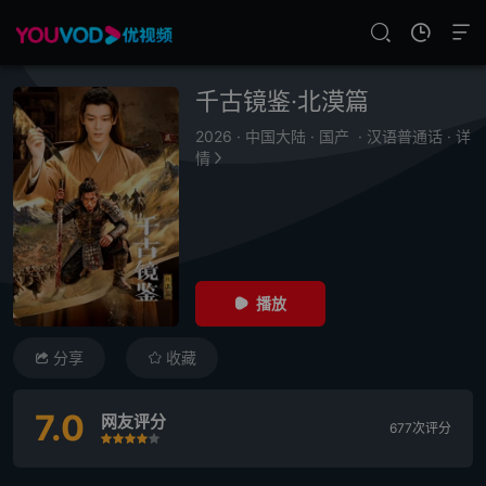
千古镜鉴·北漠篇
2026
·
中国大陆
·
国产
·
汉语普通话
·
详
情
播放
分享
收藏
7.0
网友评分
677次评分
很差
较差
还行
推荐
力荐