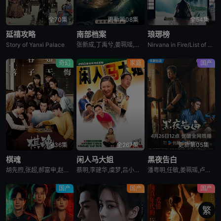
全70集
更新第08集
全54集
延禧攻略
南部档案
琅琊榜
Story of Yanxi Palace
张新成,丁禹兮,姜珮瑶,富大龙,刘令姿,张宸逍,李欢,姜卓君,徐正溪,韩栋,季肖冰,徐振轩,程相,应灏铭,曲高位,寇振海,佟晨洁,屠显智
Nirvana in Fire/List of Langya
奇幻
家庭
国产
全36集
全267集
更新第05集
棋魂
闲人马大姐
黑夜告白
胡先煦,张超,郝富申,赵浩闳,韩沐伯,翟冠华,孙灿,吴芊盈,纪李,邵如一,陈宁,蒋宜儒,江柏萱,赵虎,陈玺旭,方文强,高文峰,王伊澜,矫昊,付伟伦,张珂源,余沛杉,吴天昊,郭枫,王超,李威,宁晓志,啜二勇,卢思宇,方东海,王唏,张傲然,戚九洲,姜震昊,卢待熹,刘畅,刘牧梅,谢宇扬,李斌,刘亚锟,邵逸凡
蔡明,李建华,虞梦,吕小品,刘金山,金雅琴,金昭,马羚,尚敬
潘粤明,任敏,姜珮瑶,卢琳,刘闯,江奇霖,周大勇,郑奇,王鹤棣,赵虎子
国产
国产
国产
繁