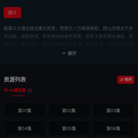
简介
故事以大晟北境战事为背景，苍狼王八万铁骑来犯，顾山河领五千步
兵迎敌，深陷绝境。老将铁向权袖手旁观，监军王挥月暗中通敌，构
陷将士，按原结局，顾山河所部全军覆没，家族蒙难。太史令沈文远
因鸣冤获罪，临刑时借史书之力穿越回悲剧前夕。他主动向顾山河示
展开

警，留在军中出谋划策，献策突围，奇袭敌粮，稳固军心。女医佐柳
千羽也逐渐放下戒备，与众人并肩作战。顾山河忍辱游说铁向权换来
援军，沈文远设计揭穿王挥月通敌罪行，获取敌军情报。决战之时，
资源列表
排序
陈敢率三百人死守营寨掩护主力转移。沈文远与柳千羽退守
ok播放器
13
第01集
第02集
第03集
第04集
第05集
第06集