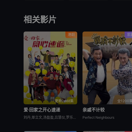
相关影片
港剧
家
更新2688集
全1200
爱·回家之开心速递
亲戚不计较
刘丹,单立文,汤盈盈,吕慧仪,罗乐林,马贯东,苏韵姿,周嘉洛,陈浚霆,吴伟豪
Perfect Neighbours