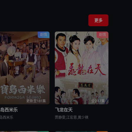
更多
剧情
剧情
更新至181集
全237集
宝岛西米乐
飞龙在天
岛西米乐
贾静雯,江宏恩,黄少祺