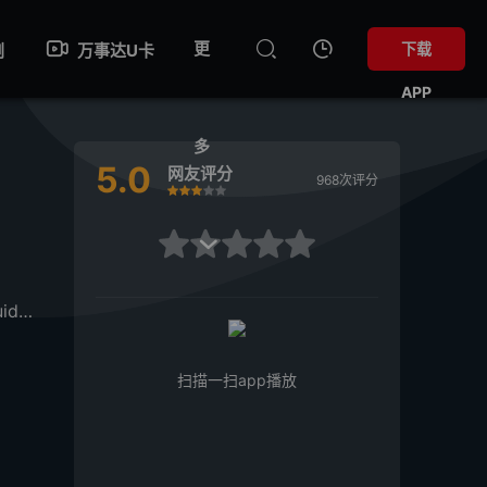
更
下载
剧
万事达U卡
APP
多
5.0
网友评分
968次评分
很差
较差
还行
推荐
力荐
很差
较差
还行
推荐
力荐

t Khongsamran
扫描一扫app播放