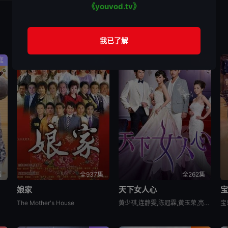
《youvod.tv》
庭
家庭
台湾
集
全937集
全262集
娘家
天下女人心
The Mother's House
黄少祺,连静雯,陈冠霖,黄玉荣,亮哲,江国宾
宝