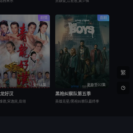
岛西米乐
贾静雯,江宏恩,黄少祺
剧情
喜剧
繁
全154集
更新至02集

青龙好汉
黑袍纠察队第五季
维德,宋逸民,岳翎
英雄克星/黑袍纠察队最终季
侵犯了您的权益，尽请通知我们，本站将及时删除