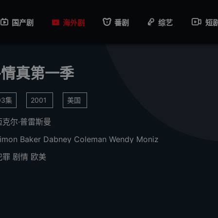
国产剧
海外剧
番剧
综艺
短
外情真第一季
03集
2001
美国
迈克尔·普雷斯曼
imon Baker
Dabney Coleman
Wendy Moniz
犯罪
剧情
欧美