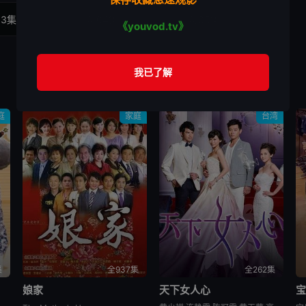
03集
第04集
第05集
《youvod.tv》
庭
家庭
台湾
集
全937集
全262集
娘家
天下女人心