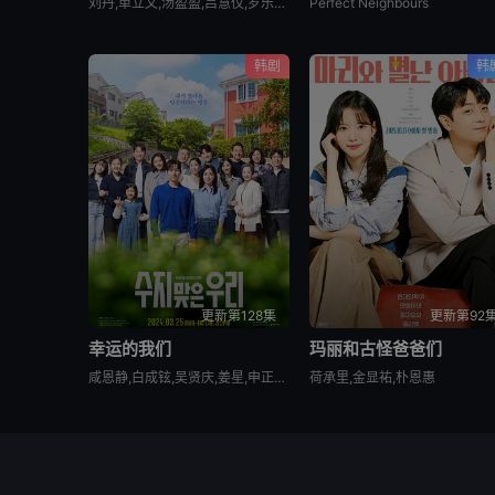
刘丹,单立文,汤盈盈,吕慧仪,罗乐林,马贯东,苏韵姿,周嘉洛,陈浚霆,吴伟豪
Perfect Neighbours
韩剧
韩
更新第128集
更新第92
幸运的我们
玛丽和古怪爸爸们
咸恩静,白成铉,吴贤庆,姜星,申正允,鲜于在德,金姬贞,尹多勋,赵美玲,徐权顺,任豪,???
荷承里,金显祐,朴恩惠
© 2026
www.youvod.vip
All
本站内容均