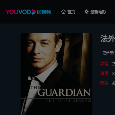
首页
最新电影
法
更新至
导演 :
演员 :
S
类型 :