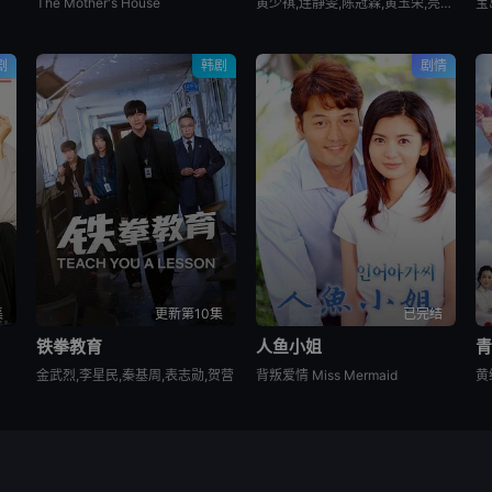
The Mother's House
黄少祺,连静雯,陈冠霖,黄玉荣,亮哲,江国宾
宝
剧
韩剧
剧情
集
更新第10集
已完结
铁拳教育
人鱼小姐
金武烈,李星民,秦基周,表志勋,贺营
背叛爱情 Miss Mermaid
黄
从互联网收集而来，仅供交流学习使用，版权归原创者所有如有