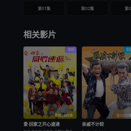
第01集
第02集
第
相关影片
港剧
家
更新2688集
全1200
爱·回家之开心速递
亲戚不计较