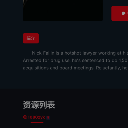
简介
Nick Fallin is a hotshot lawyer working at his f
Arrested for drug use, he's sentenced to do 1,
acquisitions and board meetings. Reluctantly, he'
资源列表
1080zyk
5