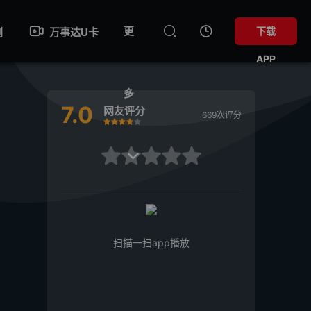
更
下载
剧
万事达U卡
APP
多
7.0
网友评分
669次评分
很差
较差
还行
推荐
力荐
很差
较差
还行
推荐
力荐

扫描一扫app播放