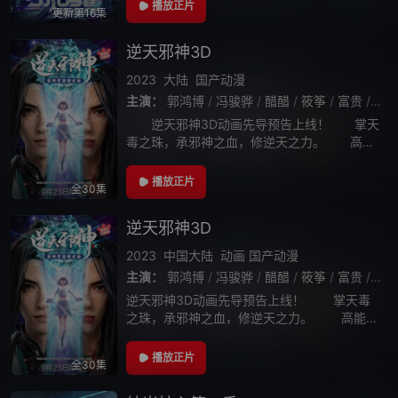
包。为了亏钱，裴谦选择了风险高，烧钱快的
播放正片
更新第16集
游戏行业，故意制作了一款款违背市场规律的
逆天邪神3D
2023
大陆
国产动漫
主演：
郭鸿博
/
冯骏骅
/
醋醋
/
筱筝
/
富贵
/
沈
逆天邪神3D动画先导预告上线！ 掌天
毒之珠，承邪神之血，修逆天之力。 高能
工作室出品，爱奇艺全网独播，敬请期待！
播放正片
全30集
逆天邪神3D
2023
中国大陆
动画
国产动漫
主演：
郭鸿博
/
冯骏骅
/
醋醋
/
筱筝
/
富贵
/
沈
逆天邪神3D动画先导预告上线！ 掌天毒
之珠，承邪神之血，修逆天之力。 高能工
作室出品，爱奇艺全网独播，敬请期待！
播放正片
全30集