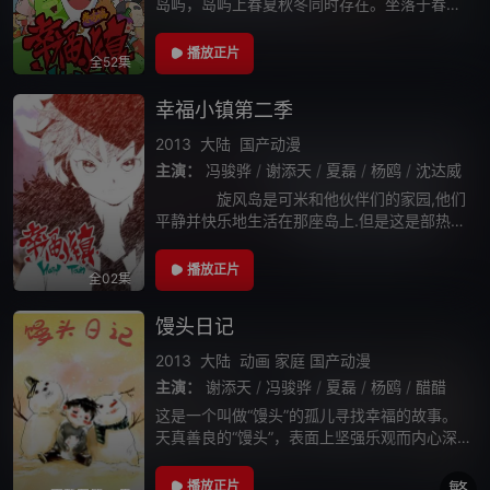
岛屿，岛屿上春夏秋冬同时存在。坐落于春岛
的旋风村是个宁静和平的小村庄，突然有一
天，旋风村的村长接到了一封邀请他前往夏岛
播放正片
全52集
参加旋风岛村长大会的邀请函。村长复命参
加，
幸福小镇第二季
2013
大陆
国产动漫
主演：
冯骏骅
/
谢添天
/
夏磊
/
杨鸥
/
沈达威
旋风岛是可米和他伙伴们的家园,他们
平静并快乐地生活在那座岛上.但是这是部热血
动画,所以,不可能不发生惨剧——村长被人掳
走!村长啊!欠了全村人钱的村长啊!被抓走了钱
播放正片
全02集
问谁要啊!!!所以我们拼死也要
馒头日记
2013
大陆
动画
家庭
国产动漫
主演：
谢添天
/
冯骏骅
/
夏磊
/
杨鸥
/
醋醋
这是一个叫做“馒头”的孤儿寻找幸福的故事。
天真善良的“馒头”，表面上坚强乐观而内心深
处却很寂寞的“馒头”，没有父母、比别的孩子
更渴望爱的“馒头”，没有朋友却渴望一段真挚
播放正片