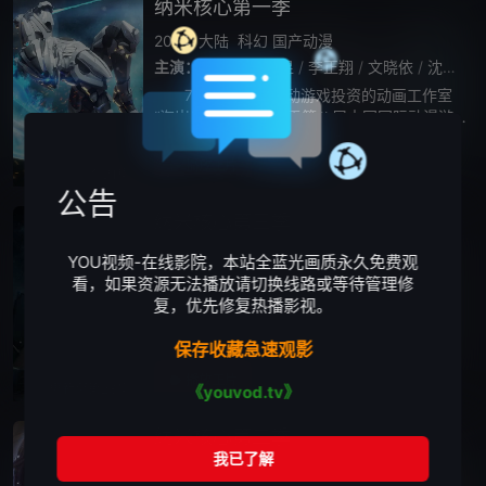
纳米核心第一季
2014
大陆
科幻
国产动漫
主演：
冯骏骅
/
张昱
/
李正翔
/
文晓依
/
沈达威
/
7月12日，由心动游戏投资的动画工作室
“海岸线”将正式亮相于第八届中国国际动漫游
戏博览会(以下简称CCG)。在本届CCG上，由
海岸线工作室潜心多年制作的3D科幻巨制动画
播放正片
全21集
大片《纳米核心》的预告片将首
公告
纳米核心第三季
2017
大陆
剧情
动画
国产动漫
YOU视频-在线影院，本站全蓝光画质永久免费观
主演：
孟祥龙
/
冯骏骅
/
高其昌
看，如果资源无法播放请切换线路或等待管理修
复，优先修复热播影视。
阿斯嘉特大战已经过去五年，世界在金蝰蛇和
“东安联”的支配下，维持着虚假而脆弱的和
保存收藏急速观影
平。瑞为了复活赫雅重现商都，试图找到被金
蝰蛇集团独吞的“圣柜线索”。然而一个与II型文
播放正片
更新至第23集
《youvod.tv》
明息息相关的神秘组织“黄昏使者
纳米核心第二季
2016
大陆
剧情
动画
国产动漫