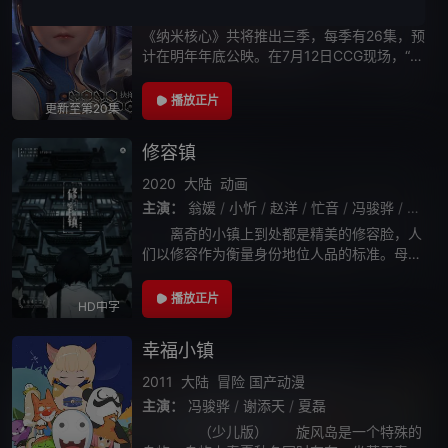
主演：
冯骏骅
/
谢添天
/
醋醋
/
夏磊
/
沈达威
/
《纳米核心》共将推出三季，每季有26集，预
计在明年年底公映。在7月12日CCG现场，“海
岸线”动画工作室将首发《纳米核心》第一版宣
传片。
播放正片
更新至第20集
修容镇
2020
大陆
动画
主演：
翁媛
/
小忻
/
赵洋
/
忙音
/
冯骏骅
/
十四
/
离奇的小镇上到处都是精美的修容脸，人
们以修容作为衡量身份地位人品的标准。母亲
离世后，姐姐若晴和弟弟来勇在镇上相依为命
地生活。姐姐在修容院努力工作，希望得到大
播放正片
HD中字
家的认可，获得修容资格。然而弟弟痛恨修容
幸福小镇
2011
大陆
冒险
国产动漫
主演：
冯骏骅
/
谢添天
/
夏磊
（少儿版） 旋风岛是一个特殊的