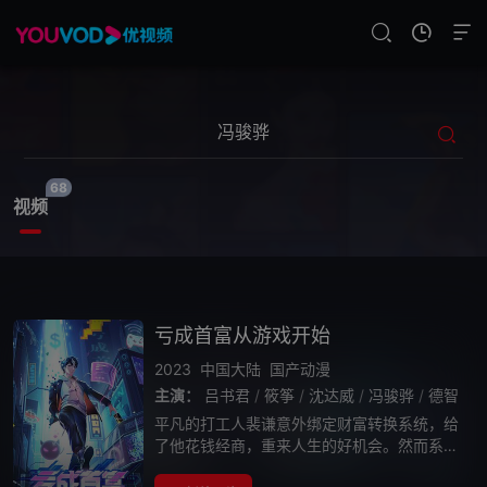
68
视频
亏成首富从游戏开始
2023
中国大陆
国产动漫
主演：
吕书君
/
筱筝
/
沈达威
/
冯骏骅
/
德智
平凡的打工人裴谦意外绑定财富转换系统，给
了他花钱经商，重来人生的好机会。然而系统
规定盈利一百才挣一块，亏钱却能全落自己腰