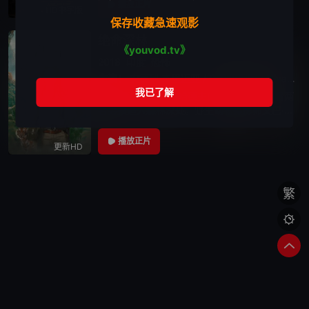
播放正片
HD中字版
保存收藏急速观影
绝命深林
《youvod.tv》
2018
印度
恐怖
主演：
安德列·杰里迈亚
/
G·马里穆图
/
Nivas·Babu
冷血杀手维克多·马哈德夫的杀人狂团伙，将两
名男孩追入森林深处。野生动物摄影师文巴·苏
拜亚，意外卷入这场死亡游戏。谁将见到第二
天的黎明？因为在这片幽暗的森林里，生存，
播放正片
更新HD
才是唯一重要的事。
繁
