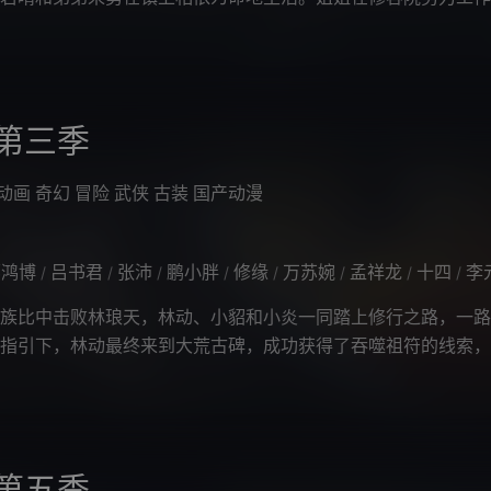
，获得修容资格。然而弟弟痛恨修容
第三季
动画
奇幻
冒险
武侠
古装
国产动漫
郭鸿博
吕书君
张沛
鹏小胖
修缘
万苏婉
孟祥龙
十四
李元
/
/
/
/
/
/
/
/
族比中击败林琅天，林动、小貂和小炎一同踏上修行之路，一路
指引下，林动最终来到大荒古碑，成功获得了吞噬祖符的线索，
者的角逐下成功获得造化武学，
第五季