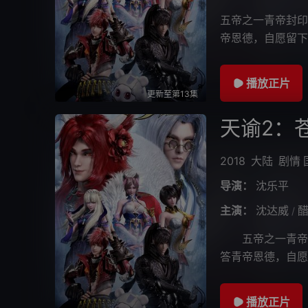
五帝之一青帝封印
帝恩德，自愿留下
起姐姐的职责成为
播放正片
更新至第13集
天谕2：
2018
大陆
剧情
导演：
沈乐平
主演：
沈达威
/
五帝之一青帝封
答青帝恩德，自愿
担负起姐姐的职责
播放正片