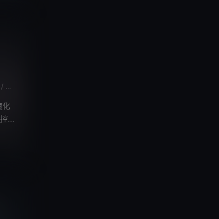
刘北辰
郭鸿博
小忻
不一
高其昌
忙音
吕书君
柯暮卿
/
/
/
/
/
/
/
/
/
魔化
控制