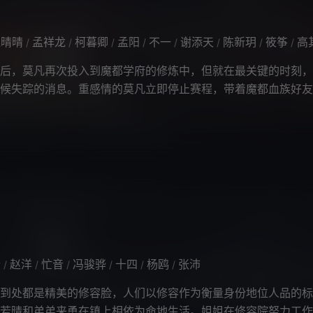
杜晴晴
孟祥龙
柯暮卿
孟阳
不一
谢添天
陈新玥
筱筝
高其
/
/
/
/
/
/
/
/
后，莫凡再次投入到魔都学府的修炼中，但就在最关键的时刻，
候失踪的消息。重感情的莫凡立即停止赛程，带着魔都血族好友
入了正处于妖魔活跃期的中心地带。
忻
赵洋
忙音
冯骏骅
十四
杨鸥
张沛
/
/
/
/
/
/
处都是精美的修容脸，人们以修容作为衡量身份地位人品的标
若晴和弟弟来勇在镇上相依为命地生活。姐姐在修容院努力工作