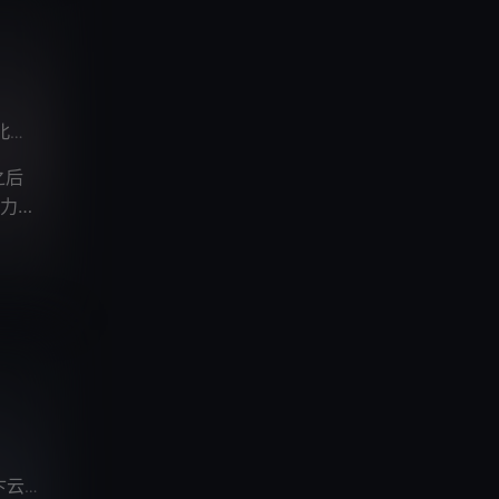
辰
郭鸿博
小忻
不一
高其昌
忙音
吕书君
柯暮卿
赵
/
/
/
/
/
/
/
/
之后
力。
卞云鹏
忙音
/