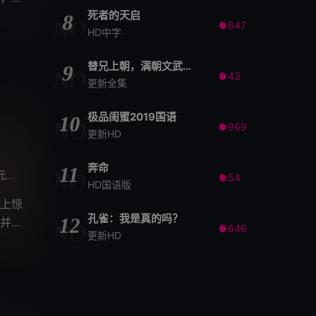
死者的天启
8
NO
647

HD中字
替兄上朝，满朝文武随我吃瓜
9
NO
43

更新全集
极品闺蜜2019国语
10
NO
969

更新HD
奔命
11
韬
王宇航
刘垚
不一
小忻
沈达威
沐霏
谢添天
孙晔
/
NO
/
/
/
/
/
/
/
/
54

HD国语版
上惊
孔雀：我是真的吗？
12
并且
NO
646

更新HD