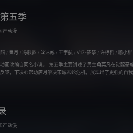
 第五季
国产动漫
醋醋
鬼月
冯骏骅
沈达威
王宇航
V17-筱筝
许棕哲
鹏小胖
/
/
/
/
/
/
/
画改编自同名小说。 第五季主要讲述了男主角莫凡在觉醒恶
反噬，下决心帮助唐月解决宋城玄蛇危机，展现出了更强的自我
、灵灵、张小侯等人的共同努力下，
录
国产动漫