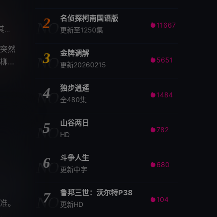
名侦探柯南国语版
2
NO
11667

昌
袁国庆
忙音
/
/
更新至1250集
突然
金牌调解
3
NO
5651
柳茹

更新20260215
独步逍遥
4
NO
1484

全480集
山谷两日
5
NO
782

HD
斗争人生
6
NO
680

更新中字
鲁邦三世：沃尔特P38
7
NO
104

准。
更新HD
，希