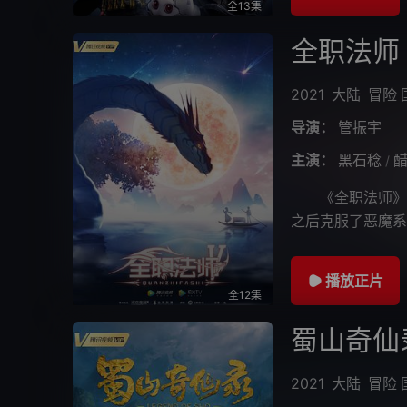
全13集
全职法师
2021
大陆
冒险
导演：
管振宇
主演：
黑石稔
/
《全职法师》动
之后克服了恶魔系
力。在莫凡、唐月
播放正片
全12集
蜀山奇仙
2021
大陆
冒险