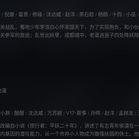
醋
倪康
富贵
修缘
沈达威
赵洋
黑石稔
杨鸥
十四
小巫
/
/
/
/
/
/
/
/
/
/
战乱，蜀地少年李浩白心怀家国天下，为了实现抱负，和小伙
关参军的旅途；乱世出妖孽，成都城中，老道逍遥子四处降妖除
好意的老道荀国师蒙骗皇上修仙，利
动漫
鹏小胖
醋醋
沈达威
万苏婉
V17-筱筝
孙晔
赵洋
孟祥龙
/
/
/
/
/
/
/
/
编自小说《夜行者：平妖二十年》，讲述了有志青年侯漠在一
内基因的潜在能力，从一个市井小人物成为锄强扶弱的侠士。他