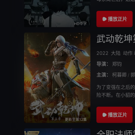
望得到大家的认可
播放正片
HD中字
武动乾坤
2022
大陆
动作
导演：
郑钧
主演：
柯暮卿
/
为了变强在之后的
险不断。在小貂的
在林琅天和众多强
播放正片
更新至第12集
全职法师