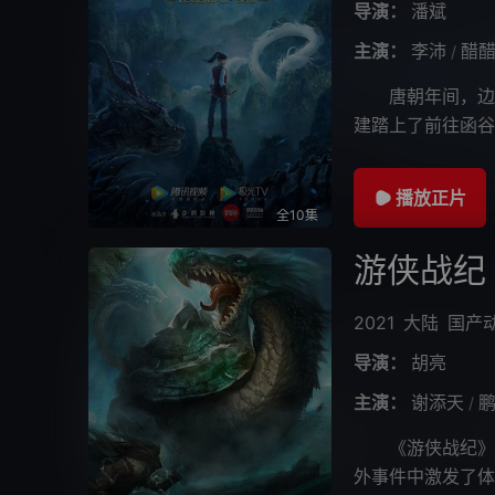
导演：
潘斌
主演：
李沛
醋
/
唐朝年间，边关
建踏上了前往函谷
而远在长安，不怀
播放正片
全10集
游侠战纪
2021
大陆
国产
导演：
胡亮
主演：
谢添天
/
《游侠战纪》改
外事件中激发了体