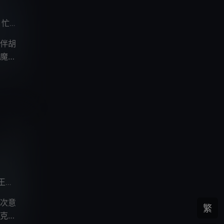
忙音
V17-筱筝
vila
不一
钱坤
小忻
吕书君
郭鸿博
卞
/
/
/
/
/
/
/
/
伴胡
魔；
王宇航
许棕哲
黑石稔
不一
高其昌
忙音
吕书君
/
/
/
/
/
/
次意
繁
克服