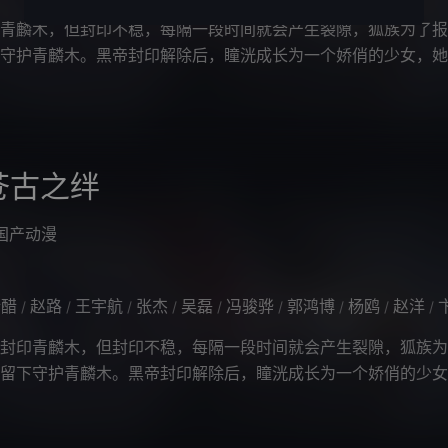
青麟木，但封印不稳，每隔一段时间就会产生裂隙，狐族为了报
守护青麟木。黑帝封印解除后，瞳洸成长为一个娇俏的少女，她
玄水教祭司，以前那个只会依赖
苍古之绊
国产动漫
醋醋
赵路
王宇航
张杰
吴磊
冯骏骅
郭鸿博
杨鸥
赵洋
/
/
/
/
/
/
/
/
/
印青麟木，但封印不稳，每隔一段时间就会产生裂隙，狐族为
留下守护青麟木。黑帝封印解除后，瞳洸成长为一个娇俏的少女
成为玄水教祭司，以前那个只会依赖