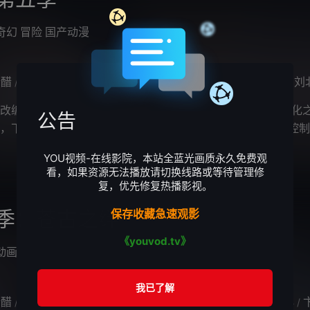
奇幻
冒险
国产动漫
醋醋
鬼月
冯骏骅
沈达威
王宇航
筱筝
许棕哲
鹏小胖
刘北
/
/
/
/
/
/
/
/
改编自同名小说。 第五季主要讲述了男主角莫凡在觉醒恶魔化
公告
，下决心帮助唐月解决宋城玄蛇危机，展现出了更强的自我控制
灵、张小侯等人的共同努力下，
YOU视频-在线影院，本站全蓝光画质永久免费观
看，如果资源无法播放请切换线路或等待管理修
复，优先修复热播影视。
季：苍古之绊
保存收藏急速观影
《youvod.tv》
动画
武侠
古装
国产动漫
醋醋
赵路
王宇航
张杰
吴磊
冯骏骅
郭鸿博
杨鸥
赵洋
/
/
/
/
/
/
/
/
/