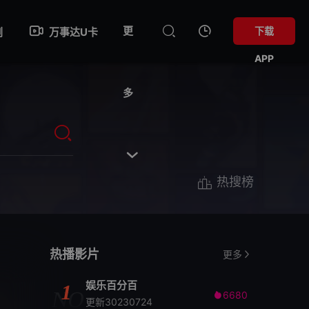
更
下载
剧
万事达U卡
APP
多

热搜榜
热播影片
更多
娱乐百分百
1
NO
6680

更新30230724