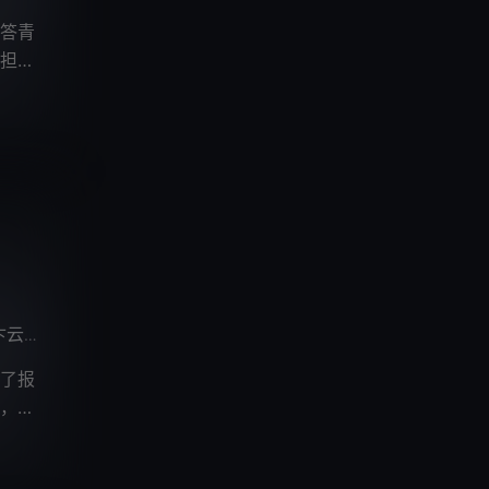
答青
担负
卞云鹏
忙音
/
了报
，她