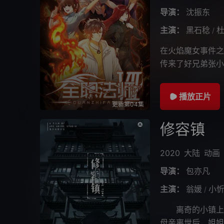
导演：
沈振东
主演：
黑石稔
/
在火焰魔女事件之
传来了好兄弟张小
共同赶赴古都，闯
播放正片
更新第04集
修容镇
2020
大陆
动画
导演：
包亦凡
主演：
翁媛
小
/
离奇的小镇上到
母亲离世后，姐姐