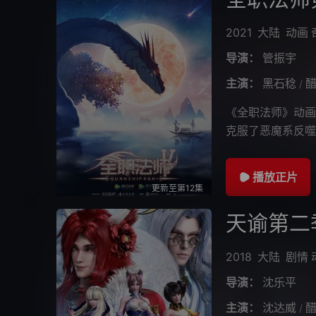
2021
大陆
动画
导演：
管振宇
主演：
黑石稔
/
《全职法师》动画
克服了恶魔系反噬
在莫凡、唐月、灵
播放正片
更新至第12集
天谕第二
2018
大陆
剧情
导演：
沈乐平
主演：
沈达威
/