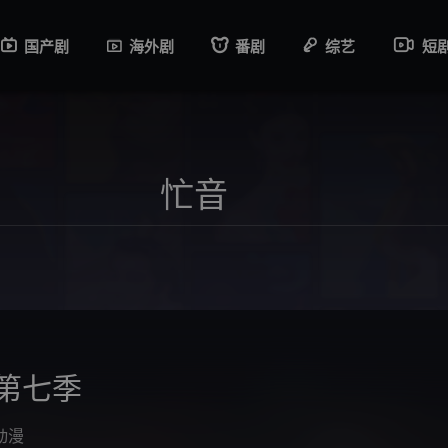
国产剧
海外剧
番剧
综艺
短
第七季
动漫