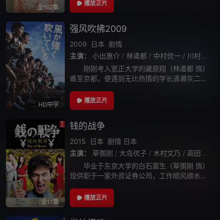
令人称羡金童玉女不久便坠入情网。 但当
播放正片
全162集
时酱油酿造业与渔夫之间长久以来一
强风吹拂2009
2009
日本
剧情
主演：
小出惠介
/
林遣都
/
中村优一
/
川村阳介
/
刚刚考入宽正大学的藏原翔（林遣都 饰）
甫至京都，便遇到无比热情的学长清濑灰二
（小出惠介 饰）。在灰二的介绍下，藤原住进
便宜的学生宿舍竹青庄。不过，他似乎进入灰
播放正片
HD中字
二设下的圈套。原来竹青庄同时也是宽正大
钱的战争
2015
日本
剧情
日本
主演：
草彅刚
/
大岛优子
/
木村文乃
/
高田翔
/
毕业于东京大学的白石富生（草彅刚 饰）
现供职于一家外资证券公司，工作顺风顺水，
前途光明。生活中他与美丽聪颖的青池梢（木
村文乃 饰）爱意浓厚，谈婚论嫁。谁知就在某
播放正片
全11集
天，灾难如山一般向他的头顶压来。富生