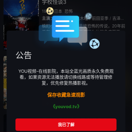
学校怪谈3
1997
日本
恐怖
主演：
西田尚美
/
黑木瞳
/
前田亚季
/
吉泽拓真
/
槙町小学流传着一个悲惨恐怖的传说，20年前
曾有一个名叫大志的男孩因为体弱多病而无法
参加学校的运动会，后来他死后亡灵便寄宿在
一面镜子中。据说之后的运动会上，如果有学
播放正片
HD中字
生不慎摔倒，他们将可能被大志带走。
公告
后妻业之女
2016
日本
悬疑
剧情
YOU视频-在线影院，本站全蓝光画质永久免费观
主演：
大竹忍
/
丰川悦司
/
尾野真千子
/
长谷川京子
看，如果资源无法播放请切换线路或等待管理修
复，优先修复热播影视。
《后妻业之女》根据黑川博行的小说改
编，以一个通过嫁给孤独富裕的男人做后妻以
保存收藏急速观影
获得财富的女人为中心，反映出人类的欲望。
不断欺骗男人的主人公小夜子由大竹忍饰演，
播放正片
HD中字
《youvod.tv》
和她一起欺骗老人的婚姻介绍所所长由丰川悦
司
古畑任三郎 凶手是大使阁下
2004
日本
悬疑
犯罪
恐怖