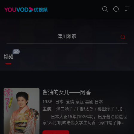
30
视频
酱油的女儿——阿香
1985
日本
爱情
家庭
喜剧
日本
主演：
泽口靖子
/
川野太郎
/
樱田淳子
/
加贺まりこ
日本大正15年(1926年)，出身酱油酿造世
家“入兆”明眸皓齿女学生阿香（泽口靖子饰
演）邂逅了英挺俊美大海男儿惣吉，两小无猜