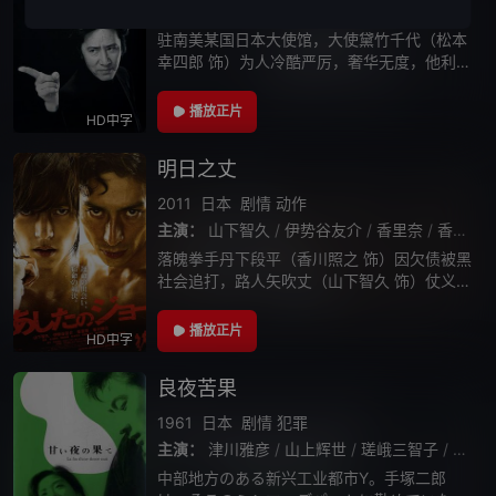
主演：
田村正和
/
松本白鹦
/
及川光博
/
木村多江
驻南美某国日本大使馆，大使黛竹千代（松本
幸四郎 饰）为人冷酷严厉，奢华无度，他利用
职权之便大肆敛财，引得当地民众怨声载道。
适值外务大臣即将来访的重要时刻，作为参事
播放正片
HD中字
的川北健（及川光博 饰）不愿再涉足
明日之丈
2011
日本
剧情
动作
主演：
山下智久
/
伊势谷友介
/
香里奈
/
香川照之
落魄拳手丹下段平（香川照之 饰）因欠债被黑
社会追打，路人矢吹丈（山下智久 饰）仗义出
手，凭借出色的击打本能将黑社会击退。前科
累累的孤儿矢吹丈因这次斗殴入监，段平十分
播放正片
HD中字
欣赏丈的天赋，希望教授其拳击技术
良夜苦果
1961
日本
剧情
犯罪
主演：
津川雅彦
/
山上辉世
/
瑳峨三智子
/
日高
中部地方のある新兴工业都市Y。手塚二郎