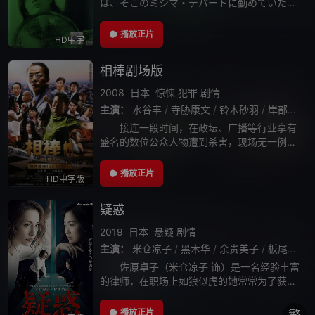
は、そこのミシマ・デパートに勤めていた。
「出世がしたい。金がほしい」というのが彼
の口ぐせだった。ある时、ドライブ・インで
播放正片
HD中字
给仕をしていたはるみという女性と知り合
相棒剧场版
2008
日本
惊悚
犯罪
剧情
主演：
水谷丰
/
寺胁康文
/
铃木砂羽
/
岸部一德
/
接连一段时间，在政坛、广播等行业享有
盛名的数位公众人物遭到杀害，现场无一例外
都留下令人费解的字母与数字组合。经过一番
推理，杉下右京（水谷丰 饰）断定这些符号来
播放正片
HD中字版
自国际象棋棋谱。与此同时，其搭档龟山薰
疑惑
2019
日本
悬疑
剧情
主演：
米仓凉子
/
黑木华
/
余贵美子
/
板尾创路
/
佐原卓子（米仓凉子 饰）是一名经验丰富
的律师，在职场上如狼似虎的她常常为了获得
胜利而不择手段。一天，同行原山正雄（津川
雅彦 饰）找到了卓子，将自己手上的一个案子
播放正片