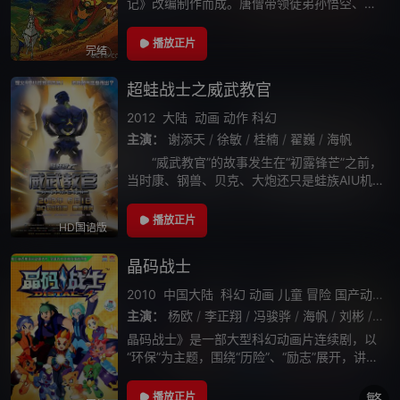
记》改编制作而成。唐僧带领徒弟孙悟空、猪
八戒、沙和尚和白龙马，一行五人西天取经。
路遇九九八十一难，终取得真经修成正果。动
播放正片
完结
画片在大家耳熟能详的原型上，加入了诸多
超蛙战士之威武教官
2012
大陆
动画
动作
科幻
主演：
谢添天
/
徐敏
/
桂楠
/
翟巍
/
海帆
“威武教官”的故事发生在“初露锋芒”之前，
当时康、钢兽、贝克、大炮还只是蛙族AIU机
甲训练营中一群不识愁滋味的快乐新兵。在教
官TOP-X8的带领下“四小蛙”参与了一次看似轻
播放正片
HD国语版
松的后勤增援行动，谁料在
晶码战士
2010
中国大陆
科幻
动画
儿童
冒险
国产动漫
主演：
杨欧
/
李正翔
/
冯骏骅
/
海帆
/
刘彬
/
王
晶码战士》是一部大型科幻动画片连续剧，以
“环保”为主题，围绕“历险”、“励志”展开，讲述
了四位主人公与他们的晶码兽为了保护地球，
与外星球邪恶集团作斗争的故事。
播放正片