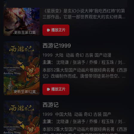
主演：
沈达威
/
翁媛
/
杨鸥
/
赵铭
/
符冲
/
海帆
/
《星辰变》是玄幻小说大神“我吃西红柿”的第
三部作品，它是一部世界观宏大的玄幻修真小
说，充满天马行空的想象。2007年5月开始，
我吃西红柿在起点中文网连载《星辰变》，一
播放正片
更新至第12集
经发布便收获超高人气，迅速登陆
西游记1999
1999
大陆
动画
奇幻
古装
国产动漫
主演：
沈晓谦
/
张涵予
/
乔榛
/
程玉珠
/
刘风
/
本部52集大型国产动画片根据经典名著《西游
记》改编制作而成。唐僧带领徒弟孙悟空、猪
八戒、沙和尚和白龙马，一行五人西天取经。
路遇九九八十一难，终取得真经修成正果。动
播放正片
更新至第52集
画片在大家耳熟能详的原型上，加入了
西游记
1999
中国大陆
动画
奇幻
古装
国产
主演：
沈晓谦
/
张涵予
/
乔榛
/
程玉珠
/
刘风
/
本部52集大型国产动画片根据经典名著《西游