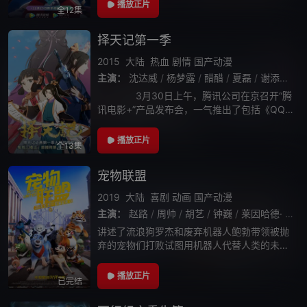
猎人身份为目标的年轻人，进入了名为“勇者大
播放正片
全12集
陆”的游戏世界里，开始了他们意想不到
择天记第一季
2015
大陆
热血
剧情
国产动漫
主演：
沈达威
/
杨梦露
/
醋醋
/
夏磊
/
谢添天
/
3月30日上午，腾讯公司在京召开“腾
讯电影+”产品发布会，一气推出了包括《QQ炫
舞》、《洛克王国4》、《QQ飞车》、《尸
兄》和《择天记》在内的五个明星IP，进行影
播放正片
全13集
视制作开发，而这五个IP则分别
宠物联盟
2019
大陆
喜剧
动画
国产动漫
主演：
赵路
/
周帅
/
胡艺
/
钟巍
/
莱因哈德·
/
克
讲述了流浪狗罗杰和废弃机器人鲍勃带领被抛
弃的宠物们打败试图用机器人代替人类的未来
之城统治者弗兰克斯通，恢复了未来之城平静
的故事。在这段爆笑不断但又惊险十足的旅程
播放正片
已完结
中，原本自私、骄傲、任性、懦弱的宠物