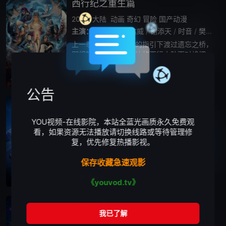
西行纪之重生篇
2022
大陆
动画
奇幻
冒险
国产动漫
主演：
刘北辰
/
沈达威
/
谢添天
/
时音
/
樊俊航
/
上一季悟空在引路人的指引下渡过遗忘之桥，
即将转世重生，另一边的西行小队面对蜂拥而
至的小妖，白狼释放出龙魂与兽魂守护着身后
的小羽，他凭借强大的力量暂时抵御了小妖的
播放正片
更新至第12集
进攻。
公告
斗破苍穹第二季
2018
大陆
冒险
动作
剧情
国产动漫
YOU视频-在线影院，本站全蓝光画质永久免费观
主演：
刘三木
/
黑石稔
/
醋醋
/
刘北辰
/
樊俊航
/
看，如果资源无法播放请切换线路或等待管理修
复，优先修复热播影视。
萧炎，主人公，萧家历史上空前绝后的斗
气修炼天才。4岁就开始修炼斗之气，10岁拥
保存收藏急速观影
有了九段斗之气，11岁突破十段斗之气，一跃
成为家族百年来最年轻的斗者。然而在12岁那
播放正片
全12集
《youvod.tv》
年，他却“丧失”了修炼能力，只拥有
星辰变第一季
2018
大陆
动画
奇幻
武侠
国产动漫