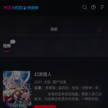
15
视频
幻游猎人
2021
大陆
国产动漫
主演：
李郝瑞
/
皛四白
/
虫虫
/
刘照坤
/
卓思源
/
未来的竞争愈加残酷，使新人类几近
崩溃，为拯救这些遗失的灵魂，一种新的职业
“幻游猎人”应世而生。一帮拥有猎人身份或以