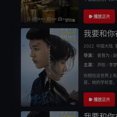
播放正片
全20集
我要和你
2022
中国大陆
导演：
曾晋为
/
主演：
尹昉
李
/
你相信这世界上有
是，她的学校里，
美珍表达好感。一
播放正片
HD
我要和你在