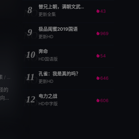
替兄上朝，满朝文武随我吃瓜
8
NO
43

更新全集
极品闺蜜2019国语
9
NO
969

更新HD
奔命
10
NO
54

HD国语版
孔雀：我是真的吗？
11
策
李天恩
虞燕晨
王雅琴
杨竣羽
郝宣凯
上官崔扬
肖淑
/
NO
/
/
/
/
/
/
/
646

更新HD
怪的
电力之战
12
向何
NO
606

HD中字版