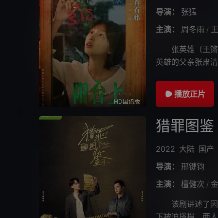
导演：
张猛
主演：
周冬雨
/
张英雄（王锵 
英雄的父亲张肃清
吵中突发心梗去世
播放正片
HD国语版
猎罪图鉴
2022
大陆
国产
导演：
邢键钧
主演：
檀健次
/
该剧讲述了因一
下被迫搭档，两人