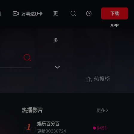
更
下载
剧
万事达U卡
APP
多

热搜榜
热播影片
更多
娱乐百分百
1
NO
6451

更新30230724