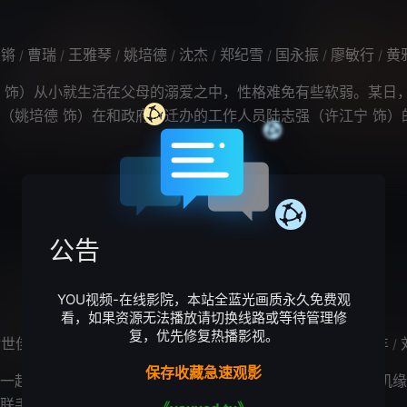
王锵
曹瑞
王雅琴
姚培德
沈杰
郑纪雪
国永振
廖敏行
黄雅
/
/
/
/
/
/
/
/
饰）从小就生活在父母的溺爱之中，性格难免有些软弱。某日
（姚培德 饰）在和政府拆迁办的工作人员陆志强（许江宁 饰）
了。无奈之下，母亲带着张英雄搬
公告
YOU视频-在线影院，本站全蓝光画质永久免费观
看，如果资源无法播放请切换线路或等待管理修
复，优先修复热播影视。
金世佳
张柏嘉
朱嘉琦
陆妍淇
秦海璐
房子斌
张陆
金丰
刘
/
/
/
/
/
/
/
/
保存收藏急速观影
起尘封旧案而结怨的模拟画像师沈翊和刑警队长杜城，在机缘
联手侦破多起离奇疑案，共同追踪谜底真相的故事。