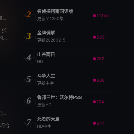
名侦探柯南国语版
2
NO
11353

洁
许江宁
顾鑫
谢承颖
赵嘉豪
李珂如
朱丽群
周小镔
/
/
/
/
/
/
/
/
更新至1250集
，张
金牌调解
3
NO
5651
的争

更新20260215
山谷两日
4
NO
782

HD
斗争人生
5
NO
680

更新中字
鲁邦三世：沃尔特P38
6
NO
104

更新HD
美彤
武笑羽
张籽沐
冯兵
柳明明
米咪
蔡珩
马吟吟
/
/
/
/
/
/
/
/
死者的天启
7
NO
647

巧合
HD中字