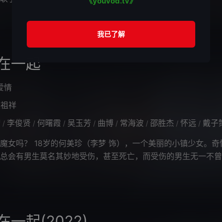
《youvod.tv》
在一起
爱情
赵祖祥
梦
李俊贤
何曙霞
吴玉芳
曲博
常海波
邵胜杰
怀远
戴子
/
/
/
/
/
/
/
/
魔女吗？ 18岁的何美珍（李梦 饰），一个美丽的小镇少女。奇
总会有男生莫名其妙地受伤，甚至死亡，而受伤的男生无一不曾
时间，何美珍是魔女的流言甚嚣
一起(2022)