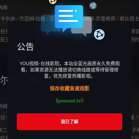
纳姆
卡尔迪
杰亚姆·拉维
艾西瓦娅·雷
特丽莎·克里希南
索比塔·杜里
/
/
/
/
，在孙陀罗·朱罗的统治下，朱罗王朝将印度半岛南部打造得繁荣
亚王子和罗茶罗乍成功征服了甘吉布勒姆和兰卡。潘地亚王朝的
公告
迪亚王子的战斗中牺牲，于是一群忠
YOU视频-在线影院，本站全蓝光画质永久免费观
看，如果资源无法播放请切换线路或等待管理修
复，优先修复热播影视。
塞尔文：第二部分
保存收藏急速观影
《youvod.tv》
纳姆
拉卡什·拉贾
萨拉特·库马尔
维克拉姆
卡尔迪
杰亚姆·拉维
特
/
/
/
/
/
:第二部分》揭示了前作中朱罗王朝内忧外患的源头：阿迪亚王子
的爱情悲剧。朱罗王朝年轻的王子阿迪亚和孤儿楠蒂妮青梅竹马