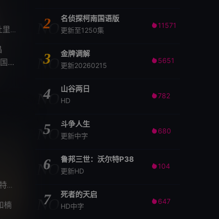
名侦探柯南国语版
2
NO
11571

帕拉
艾西瓦娅·莱克希米
贾亚拉姆
维克拉姆·帕布
阿什温
/
/
/
/
更新至1250集
昌
金牌调解
3
NO
5651
国王

更新20260215
山谷两日
4
NO
782

HD
斗争人生
5
NO
680

更新中字
鲁邦三世：沃尔特P38
6
NO
104

更新HD
丽莎·克里希南
基肖尔·库马尔·G·
维杰·耶苏达斯
卡马尔·哈
/
/
/
死者的天启
7
NO
647

和楠
HD中字
，彼