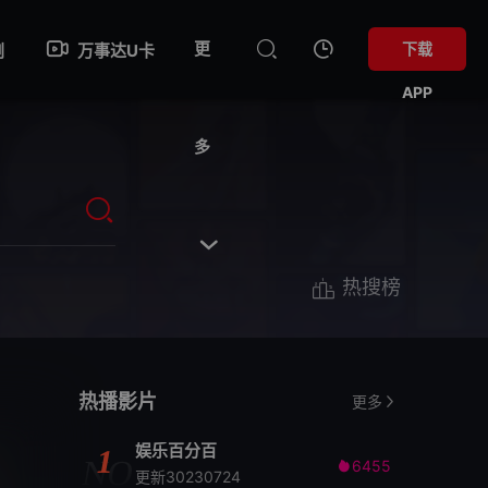
更
下载
剧
万事达U卡
APP
多

热搜榜
热播影片
更多
娱乐百分百
1
NO
6455

更新30230724