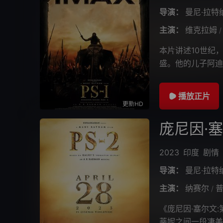
导演：
曼尼·拉特
主演：
维克拉姆
/
本片讲述10世纪
盛。他的儿子阿迪
维拉潘地亚在与阿
播放正片
更新HD
庞尼因·
2023
印度
剧情
导演：
曼尼·拉特
主演：
纳赛尔
普
/
《庞尼因·塞尔文
蒂妮之间一段凄美