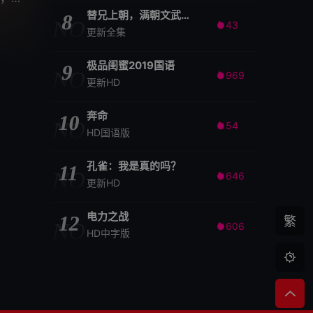
替兄上朝，满朝文武随我吃瓜
8
NO
43

更新全集
极品闺蜜2019国语
9
NO
969

更新HD
奔命
10
NO
54

HD国语版
孔雀：我是真的吗？
11
NO
646

更新HD
电力之战
12
繁
NO
606

HD中字版
