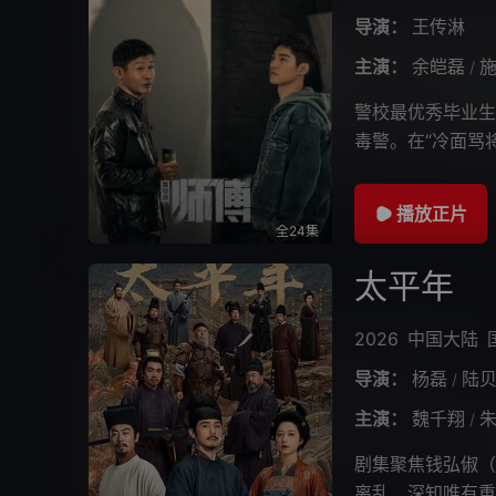
导演：
王传淋
主演：
余皑磊
/
警校最优秀毕业生
毒警。在“冷面骂
成长，捣毁某贩卖
播放正片
全24集
太平年
2026
中国大陆
导演：
杨磊
陆
/
主演：
魏千翔
/
剧集聚焦钱弘俶（
离乱，深知唯有重