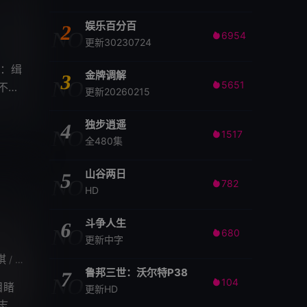
娱乐百分百
2
NO
6954

更新30230724
：缉
金牌调解
3
NO
5651
不断

更新20260215
独步逍遥
4
NO
1517

全480集
山谷两日
5
NO
782

HD
斗争人生
6
NO
680

更新中字
琪
郝平
梅婷
俞灏明
吴昊宸
董勇
薛佳凝
周雨彤
张晓
/
/
/
/
/
/
/
/
鲁邦三世：沃尔特P38
7
NO
104

目睹
更新HD
志在