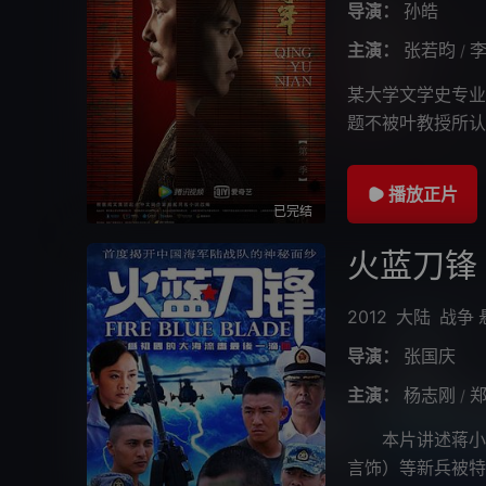
导演：
孙皓
主演：
张若昀
/
某大学文学史专业
题不被叶教授所认
式，进一步阐述
播放正片
已完结
火蓝刀锋
2012
大陆
战争
导演：
张国庆
主演：
杨志刚
/
本片讲述蒋小鱼
言饰）等新兵被特