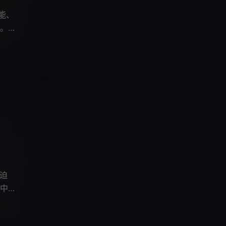
能、
。青
迫
中行