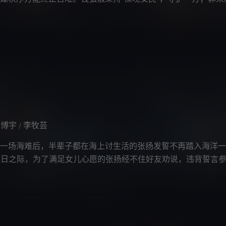
假年；赵匡胤顺势而为，立宋建制
张博宇
李牧芸
/
一场海难后，半辈子都在海上讨生活的张扬发誓不再踏入海洋一
生日之际，为了满足女儿心愿的张扬经不住好友劝说，违背誓言
，踏上了一艘钢铁监狱般的远洋货