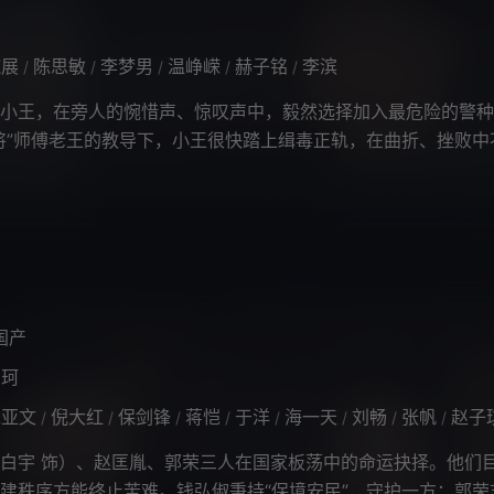
施展
陈思敏
李梦男
温峥嵘
赫子铭
李滨
/
/
/
/
/
小王，在旁人的惋惜声、惊叹声中，毅然选择加入最危险的警种
将”师傅老王的教导下，小王很快踏上缉毒正轨，在曲折、挫败中
第三代新型毒品贩毒组织。
国产
贝珂
朱亚文
倪大红
保剑锋
蒋恺
于洋
海一天
刘畅
张帆
赵子
/
/
/
/
/
/
/
/
白宇 饰）、赵匡胤、郭荣三人在国家板荡中的命运抉择。他们
建秩序方能终止苦难。钱弘俶秉持“保境安民”，守护一方；郭荣