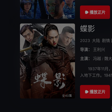
流尽最后一滴血”
播放正片
全32集
蝶影
2023
大陆
剧情
导演：
王利兴
主演：
冯越
魏
/
1937年11月
入地下工作。19
金融市场，并借机
播放正片
全40集