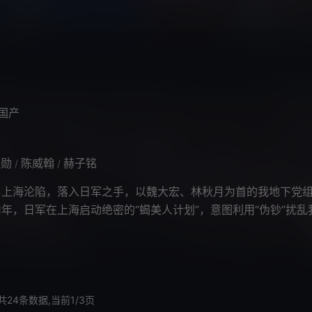
的信仰，蜕变成为新一代优秀海军战
国产
大勋
陈威翰
赫子铭
/
/
，上海沦陷，落入日军之手，以魏大宏、林秋月为首的我地下党
41年，日军在上海启动绝密的“蝎美人计划”，意图利用“伪钞”扰乱
大肆掠夺我国珍贵的
共24条数据,当前1/3页