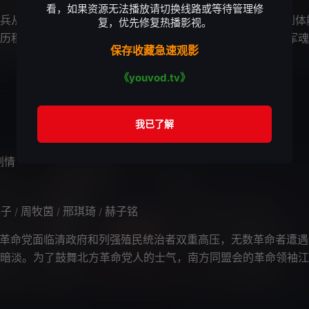
看，如果资源无法播放请切换线路或等待管理修
从自由散漫到一代“兵王”的成长经历，这是由思想、精神到体
复，优先修复热播影视。
历程，通过生动形象的演绎，向我们展示了属于中国军人的军魂
保存收藏急速观影
中饰演性情好爽、敢作敢为、积极
《youvod.tv》
剧情
瑛子
周牧茵
邢琪琦
赫子铭
/
/
/
革命党面临清政府和列强殖民统治者双重高压，无数革命者遭遇
暗淡。为了鼓舞北方革命党人的士气，南方同盟会的革命领袖江
讲。然而清政府的爪牙遍布天津卫