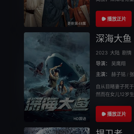
重振纲常，然天不
播放正片
更新第48集
深海大鱼
2023
大陆
剧情
导演：
吴鹰翔
主演：
赫子铭
/
自从目睹妻子死于
然而在女儿12岁
了一场海上走私中
播放正片
HD国语
捍卫者