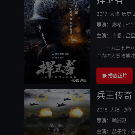
2017
大陆
历史
导演：
廖希
韩
/
主演：
白恩
吕
/
一九三七年八月
军为扩大登陆地域
有援军的情况下，
播放正片
HD国语版
兵王传奇
2018
大陆
动作
导演：
喻瀚湫
主演：
赫子铭
/