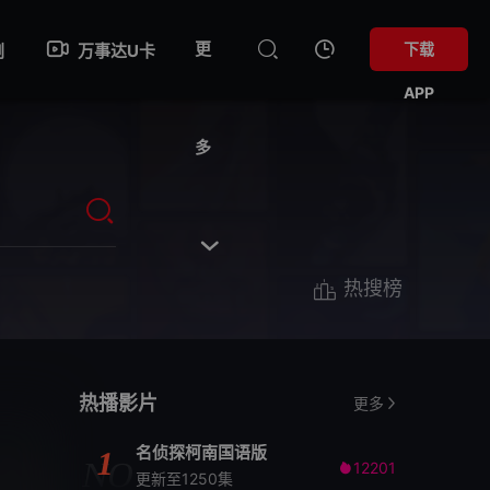
更
下载
剧
万事达U卡
APP
多

热搜榜
热播影片
更多
名侦探柯南国语版
1
NO
12201

更新至1250集