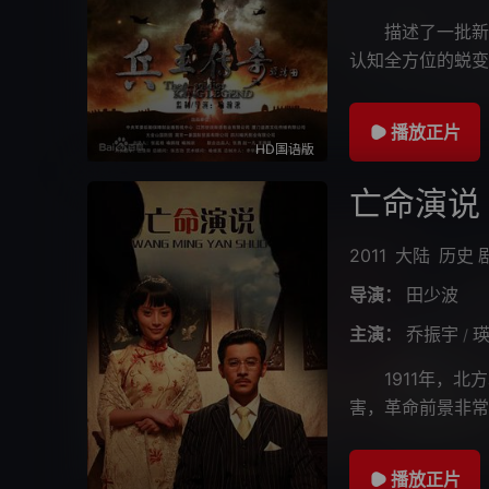
描述了一批新兵
认知全方位的蜕变
年演员姜艺声在其
播放正片
HD国语版
亡命演说
2011
大陆
历史
导演：
田少波
主演：
乔振宇
/
1911年，北方
害，革命前景非常
准备到天津发表演
播放正片