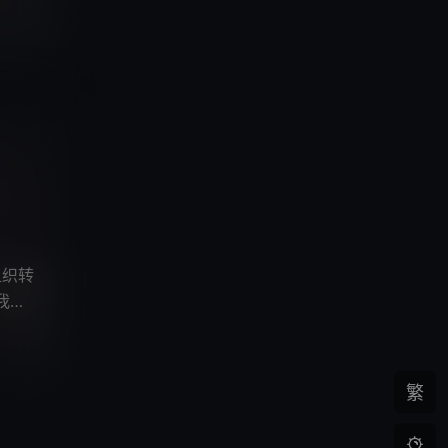
组织转
我国
繁
