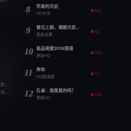
死者的天启
8
NO
647

HD中字
替兄上朝，满朝文武随我吃瓜
9
NO
43

更新全集
极品闺蜜2019国语
10
NO
969

更新HD
奔命
11
NO
54

HD国语版
步。
孔雀：我是真的吗？
12
参与进
NO
646

更新HD