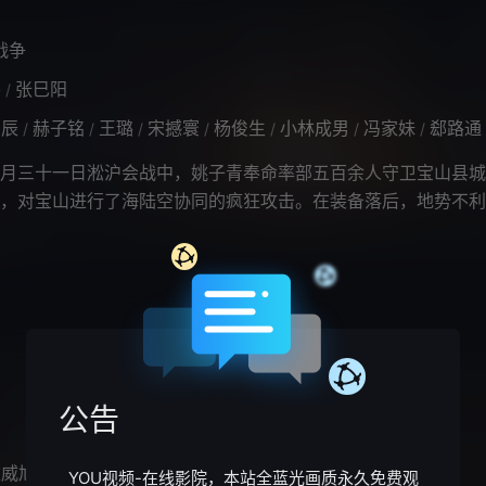
战争
平
张巳阳
/
星辰
赫子铭
王璐
宋撼寰
杨俊生
小林成男
冯家妹
郄路通
/
/
/
/
/
/
/
三十一日淞沪会战中，姚子青奉命率部五百余人守卫宝山县城
，对宝山进行了海陆空协同的疯狂攻击。在装备落后，地势不利
智勇双全的姚子青带领全营以寡敌众
公告
陈威旭
杨紫彤
张迪
/
/
YOU视频-在线影院，本站全蓝光画质永久免费观