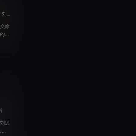
刘桦
田雨
王阳
于谨维
郭麒麟
高曙光
李强
于洋
海一
/
/
/
/
/
/
/
/
/
文命
的方
玲
刘思
大海