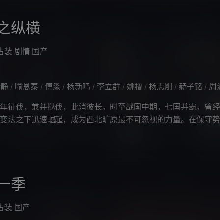
之纵横
古装
剧情
国产
宁静
喻恩泰
傅淼
杨新鸣
李立群
姚橹
杨志刚
赫子铭
周
/
/
/
/
/
/
/
/
征伐，兼并挞伐，此消彼长。时至战国中期，七国并霸。曾经
变法之下迅速崛起，成为西北旷原最不可忽视的力量。在保守势
惠文王嬴驷（富大龙 饰）被迫车裂
一季
古装
国产