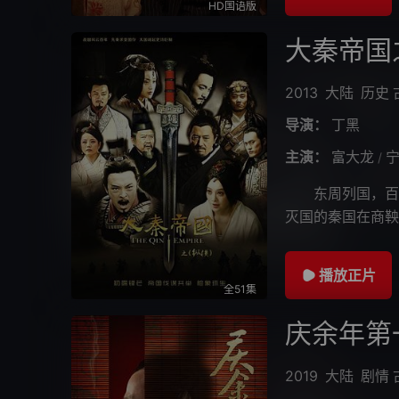
HD国语版
大秦帝国
2013
大陆
历史
导演：
丁黑
主演：
富大龙
/
东周列国，百年
灭国的秦国在商鞅
逼迫下，年轻的秦
播放正片
全51集
庆余年第
2019
大陆
剧情