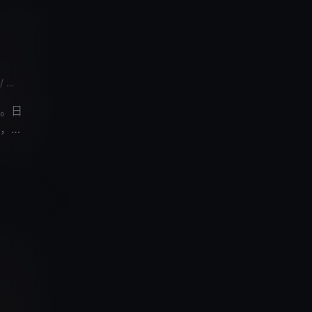
陈俊杰
美浓轮泰史
刘俊焘
/
/
/
。日
，没