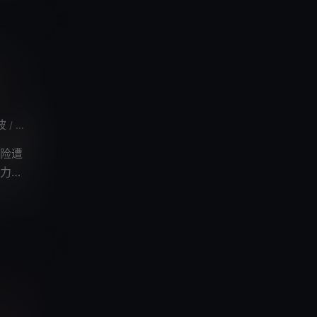
波
田小冰
刘钊宏
袁菲
荆浩
张振华
孙霆
蒋一铭
周征
/
/
/
/
/
/
/
/
险遭
力的