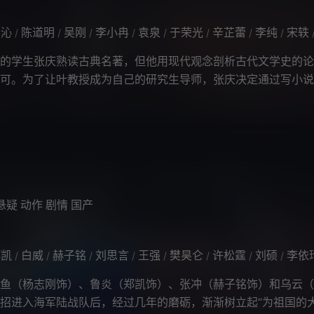
李沁
陈道明
吴刚
李小冉
袁泉
于荣光
辛芷蕾
李纯
宋轶
/
/
/
/
/
/
/
/
的学生张庆熟读古典名著，但他用现代观念剖析古代文学史的论
可。为了让叶教授成为自己的研究生导师，张庆决定通过写小说
自己想要表达的观点。 在他的
悬疑
动作
剧情
国产
郑凯
白威
赫子铭
刘思言
王强
樊昊仑
许松霆
刘硕
李依
/
/
/
/
/
/
/
/
（杨志刚饰）、鲁炎（郑凯饰）、张冲（赫子铭饰）和乌云（
招进入海军陆战队后，经过几年的磨砺，渐渐树立起“为祖国的