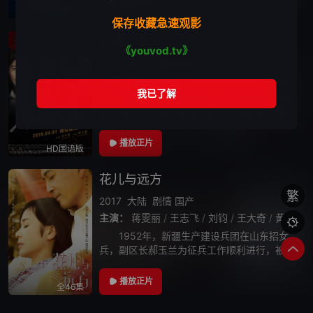
提出了高薪收编团队及其技术“伏羲”的要求，
播放正片
HD中字
而叶行嘉的执念在于将一直沉睡的
保存收藏急速观影
不速之客
《youvod.tv》
2016
大陆
悬疑
剧情
主演：
黎明
/
耿乐
/
韩彩英
/
祝延平
/
陈海亮
/
下属的一个失误令身为上司的郑凯（黎明
饰）事业陷入困境停滞不前，不仅如此，他还
得承担下属造成的巨额损失。郁闷至极的郑凯
只能借酒消愁，在酩酊大醉之际，一位陌生的
播放正片
HD国语版
黑车司机（耿乐 饰）将郑凯送回了家并且
花儿与远方
繁
2017
大陆
剧情
国产
主演：
蒋雯丽
/
王志飞
/
刘钧
/
王大奇
/
黄薇
/

1952年，新疆生产建设兵团在山东招女
兵，副区长郝玉兰为征兵工作顺利进行，被迫
搁置了自己的婚事，带头报名参军，带领着二
曼、赵凤、胡彩娥等一批山东妇女来到新疆。
播放正片
全46集
在屯垦生活中，这群山东妇女与兵团战士们