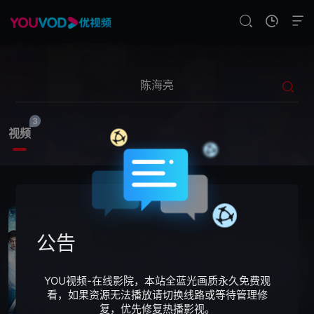
3
视频
人工智能：伏羲觉醒
公告
2016
大陆
科幻
主演：
雷鹏宇
/
姜珮瑶
/
祁汉
/
王沁宜
/
陈海亮
/
波克Box（陈海亮饰）的公司蝙蝠科技出现了
YOU视频-在线影院，本站全蓝光画质永久免费观
始料未及的技术危机，他请来了前下属叶行嘉
看，如果资源无法播放请切换线路或等待管理修
（雷鹏宇饰）及其团队解决了危机，随后波克
复，优先修复热播影视。