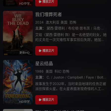
播放正片
HD中字
我们埋葬死者
2024
澳大利亚
美国
恐怖
主演：
黛西·雷德利
/
布伦顿·思韦茨
/
马克·科尔斯·史密斯
艾娃（黛西·雷德利 饰）是一名绝望的妇女，她
的丈夫在一次灾难性军事实验后失踪，她加入
了一个“尸体搜寻小组”，但当她埋葬的尸体开
始出现生命迹象时，她的搜寻工作发生了令人
播放正片
更新HD
毛骨悚然的转变。
星云结晶
1986
美国
科幻
恐怖
主演：
C.
/
Juston
/
Campbell
/
Faye
/
Bolt
/
Jo
故事发生于2032年，当时来自地球的任务正被
派往探索火星。在火星表面发现奇怪的人工制
品后，两组宇航员被神秘杀害，SC-37的机组
人员进去试图找出发生了什么。当一个嗜血的
播放正片
HD中字
太空怪兽开始和宇航员共进午餐