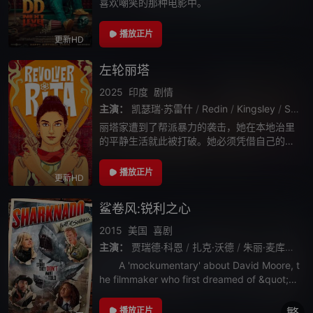
喜欢嘲笑的那种电影中。
播放正片
更新HD
左轮丽塔
2025
印度
剧情
主演：
凯瑟瑞·苏雷什
/
Redin
/
Kingsley
/
Sunil
丽塔家遭到了帮派暴力的袭击，她在本地治里
的平静生活就此被打破。她必须凭借自己的智
慧和勇气来保护家人免受危险歹徒的伤害。
播放正片
更新HD
鲨卷风:锐利之心
2015
美国
喜剧
主演：
贾瑞德·科恩
/
扎克·沃德
/
朱丽·麦库拉芙
/
A 'mockumentary' about David Moore, t
he filmmaker who first dreamed of &quot;sh
arks in a tornado&q
播放正片