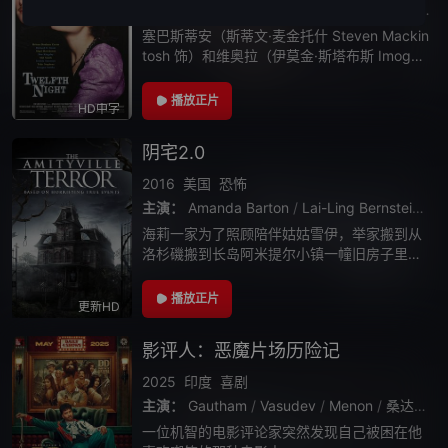
主演：
伊莫金·斯塔布斯
/
海伦娜·伯翰·卡特
/
托比
塞巴斯蒂安（斯蒂文·麦金托什 Steven Mackin
tosh 饰）和维奥拉（伊莫金·斯塔布斯 Imogen
Stubbs 饰）是一对情同手足的孪生兄妹，一
场暴风雨中，两人不幸遇难，维奥拉死里逃
播放正片
HD中字
阴宅2.0
2016
美国
恐怖
主演：
Amanda Barton
/
Lai-Ling Bernstein
/
Ph
海莉一家为了照顾陪伴姑姑雪伊，举家搬到从
洛杉磯搬到长岛阿米提尔小镇一幢旧房子里。
一开始海莉一家对新生活仍然感到满意，除了
小镇居民们对他们的態度有点奇怪。只是当房
播放正片
更新HD
子的怪异渐渐显露，幻觉、负面情绪不断缠身
影评人：恶魔片场历险记
2025
印度
喜剧
主演：
Gautham
/
Vasudev
/
Menon
/
桑达南
/
一位机智的电影评论家突然发现自己被困在他