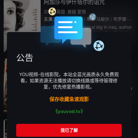
阿加莎与伊什塔尔的诅咒
2019
英国
悬疑
爱情
主演：
乔纳·豪尔-金
/
琳赛·马歇尔
/
布罗娜·沃
/
On an archaeological dig in Iraq, author
Agatha Christie uncovers a series of murder
s.
播放正片
HD中字版
公告
鲨卷风锐利之心
2015
美国
喜剧
YOU视频-在线影院，本站全蓝光画质永久免费观
主演：
贾瑞德·科恩
/
扎克·沃德
/
朱丽·麦库拉芙
/
看，如果资源无法播放请切换线路或等待管理修
复，优先修复热播影视。
A &amp;#039;mockumentary&amp;#039; a
bout David Moore, the filmmaker who first d
保存收藏急速观影
reamed of sharks in a t
播放正片
HD中字
《youvod.tv》
第十二夜
1996
其它
剧情
喜剧
爱情