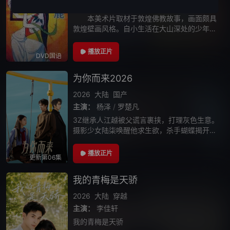
主演：
刘广宁
本美术片取材于敦煌佛教故事，画面颇具
敦煌壁画风格。自小生活在大山深处的少年夹
子心地善良，他不但十分孝敬父母，对森林中
的小动物也当家人般疼爱。某天，国王带着狩
播放正片
DVD国语
猎队进山打猎，不忍看到平静的森林被破坏的
为你而来2026
2026
大陆
国产
主演：
杨泽
/
罗楚凡
3Z继承人江越被父谎言裹挟，打理灰色生意。
摄影少女陆柒唤醒他求生欲，杀手蝴蝶揭开十
六年前真相，江家涉人口贩卖。他联手陆柒曝
光罪行入狱八年，出狱后与远在巴黎成名的她
播放正片
更新第06集
隔橱窗遥遥相望。
我的青梅是天骄
2026
大陆
穿越
主演：
李佳轩
我的青梅是天骄