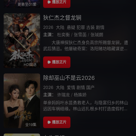
世当中团结求生。她们认真搜集生存物资、搭
播放正片
更新至01集
建安全居所、合力驱散黑暗生灵，勇敢探
狄仁杰之督龙锏
2026
大陆
悬疑
犯罪
古装
剧情
主演：
杜奕衡
/
张雪菡
/
张珹朗
大唐神探狄仁杰身负高宗所赐督龙锏，遭
武后猜忌。他屡破奇案：洛阳赌坊暗藏谋逆、
边关狼人作乱惑众、波斯不死军祸乱长安。狄
仁杰周旋于武后、太子及各方势力间，以智破
播放正片
HD国语
局，以忠护国，终揭穿重重阴谋，守护大唐安
除却巫山不是云2026
2026
大陆
爱情
剧情
国产
主演：
许瑞龙
/
杨姝娇
单亲妈妈叶水芸勇救老人，与隐富归乡的林山
远因车祸结缘。林山远扎根乡村打造度假村，
以爱守护，助农兴村，多次为叶水芸解围。二
人因女儿手术结缘契约婚姻，历经误会与刁
播放正片
全19集
难，度假村一度陷入危机。叶水芸感念恩情回
乡