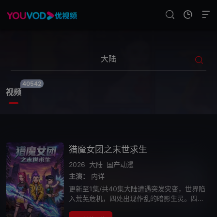
40542
视频
猎魔女团之末世求生
2026
大陆
国产动漫
主演：
内详
更新至1集/共40集大陆遭遇突发灾变，世界陷
入荒芜危机，四处出现作乱的暗影生灵。四位
勇敢正义的猎魔女携手并肩，在危机四伏的末