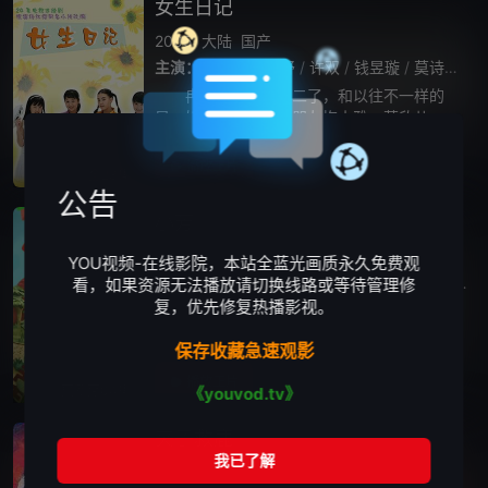
女生日记
2005
大陆
国产
主演：
杨紫
/
马雅舒
/
许双
/
钱昱璇
/
莫诗旎
/
冉冬阳今年上初二了，和以往不一样的
是，她和她的几个好朋友梅小雅、莫欣儿、小
魔女、南柯梦等遇到了许多过去从未遇到的问
题，青春期的不期而至不仅令她们在一夜之间
播放正片
全23集
个头窜高了一大截，更让她们小小的心灵开始
公告
了
小芳
2026
大陆
剧情
国产
YOU视频-在线影院，本站全蓝光画质永久免费观
主演：
王影璐
/
辛云来
/
王勉
/
王姬
/
颖儿
/
李
看，如果资源无法播放请切换线路或等待管理修
复，优先修复热播影视。
本剧改编自豆瓣阅读连载小说《小芳出
嫁》，作者伊北。春节前夕，远在深圳的杨凡
保存收藏急速观影
雁接到哥哥凡虎电话，希望她早点回乡协助解
决一件棘手难题：凡虎的女儿杨小芳与同村青
播放正片
更新至04集
《youvod.tv》
年祁小伟恋爱，未婚先孕。结婚前两家谈崩，
小
夹子救鹿
1985
大陆
动画