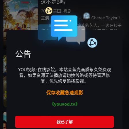
这不是B吗
2025
美国
喜剧
主演：
乔瓦尼·沃森
/
Juliah Cheree Taylor
/
Bria
厄尔是一位苦苦挣扎的艺人，一边在孩子
们的生日派对上扮演小丑，一边不停地寻找轻
松赚钱的机会。他和精明的搭档坎迪设计了一
个简单的骗局——分散客户的注意力，趁他们
播放正片
HD中字
忙的时候抢劫。然而，他们的计划却发生了转
公告
功夫女足
2026
中国香港
中国大陆
喜剧
YOU视频-在线影院，本站全蓝光画质永久免费观
主演：
许君聪
/
张艺兴
/
迪丽热巴
/
艾米
/
张小
看，如果资源无法播放请切换线路或等待管理修
复，优先修复热播影视。
“至尊无敌杯”开赛在即，一众顶尖球队即将展
开一场前所未有的巅峰对决！而此时的功夫女
保存收藏急速观影
足队员们开局直接拿了地狱难度剧本？！对手
各个身怀绝技，外界也在层层施压，赛场诡计
播放正片
更新TC
《youvod.tv》
一环套一环…...她们能否靠功夫在绿茵
新西兰间谍第一季
2026
英国
喜剧
欧美