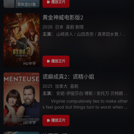
李载与一个生活在父母设计的世界的十几岁，
播放正片
更新至01集
破壳而出奔向世界的二十几岁，终于实现梦想
黄金神威电影版2
2026
日本
喜剧
剧情
主演：
山崎贤人
/
山田杏奈
/
真荣田乡敦
/
工藤
播放正片
HD中字
谎癖成真2：谎精小姐
2025
加拿大
喜剧
主演：
安妮-伊丽莎白·博斯
/
安托万·贝特朗
/
凯
Virginie compulsively lies to make other
s feel good but things turn to worst when all
her lies sud
播放正片
HD中字