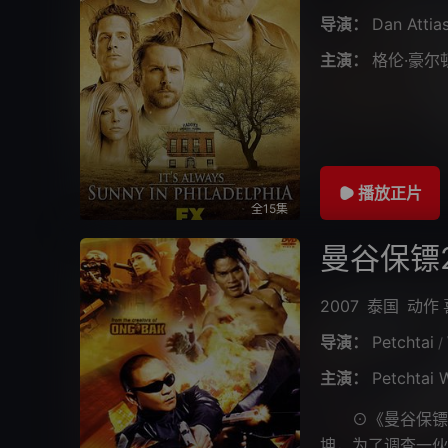
导演：
Dan Attia
主演：
格伦·豪尔
播放正片
全15集
曼谷保镖
2007
泰国
动作
导演：
Petchtai
/
主演：
Petchtai
⊙《曼谷保镖2
坤，为了调查一伙