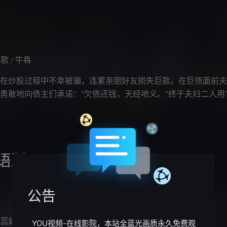
秋歌
牛犇
/
炒股过程中不幸被骗，连累亲朋好友损失巨款。在巨债面前夫
勇敢地向债主们承诺：“欠债还钱，天经地义。”终于夫妇二人用1
还清了105万元巨额债务，他
语版
公告
田蕊妮
陈锦鸿
唐宁
/
/
YOU视频-在线影院，本站全蓝光画质永久免费观