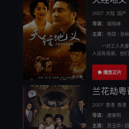
2007
大陆
国产
导演：
姚晓峰
主演：
杨昆
张
/
一对工人夫妻在
人没有逃避，他们
的时间分228次
播放正片
全25集
兰花劫粤
2007
香港
香港
导演：
唐基明
主演：
苏玉华
/