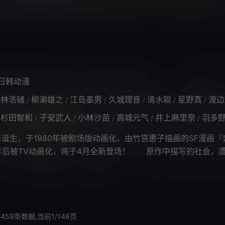
瞌睡被抓到狱里，是一只极为乐
日韩动漫
小林浩辅
柳濑雄之
江岛泰男
久城理音
清水聪
星野真
渡边
/
/
/
/
/
/
杉田智和
子安武人
小林沙苗
高城元气
井上麻里奈
羽多
/
/
/
/
/
诞生，于1980年被剧场版动画化，由竹宫惠子描画的SF漫画『
年后被TV动画化，将于4月全新登场！ 原作中描写的社会，
存计算机，跟我们目前生
459条数据,当前1/146页