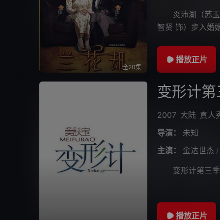
炎沛湖（苏玉华
智贤 饰）步入婚
失散多年的妹妹苏
播放正片
全20集
变形计第
2007
大陆
真人
导演：
未知
主演：
金达世杰
/
变形计第三季
播放正片