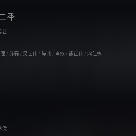
二季
综艺
宏强
苏磊
吴艺伟
陈诚
肖依
熊正伟
熊佳栋
/
/
/
/
/
/
动漫