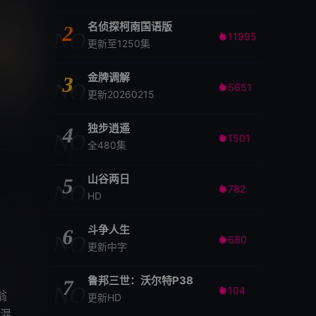
名侦探柯南国语版
2
NO
11995

更新至1250集
金牌调解
3
NO
5651

更新20260215
独步逍遥
4
NO
1501

全480集
山谷两日
5
NO
782

HD
斗争人生
6
NO
680

更新中字
鲁邦三世：沃尔特P38
7
NO
104

翁
更新HD
混入