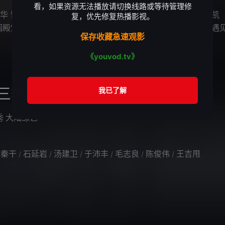
看，如果资源无法播放请切换线路或等待管理修
 饰）是含着金汤匙出生的千金大小姐，在即将和恋人张至凯
复，优先修复热播影视。
姻殿堂之际，她被控谋杀而关入了监狱，之后，炎沛湖意外的遇
保存收藏急速观影
菲（唐宁 饰）和大姐江丽雅（田蕊
《youvod.tv》
三季
秀
大陆综艺
秦干
石延岩
汤建卫
于沛丰
毛志良
陈俊伟
王吉甩
/
/
/
/
/
/