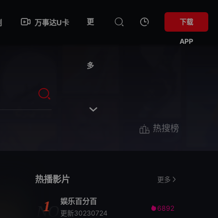
更
下载
剧
万事达U卡
APP
多

热搜榜
热播影片
更多
娱乐百分百
1
NO
6892

更新30230724