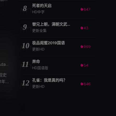
死者的天启
8
NO
647

HD中字
替兄上朝，满朝文武随我吃瓜
9
NO
43

更新全集
极品闺蜜2019国语
10
NO
969

更新HD
奔命
11
am Beach
Tamara Tunie
NO
/
54

HD国语版
视史
孔雀：我是真的吗？
12
1年
NO
646

更新HD