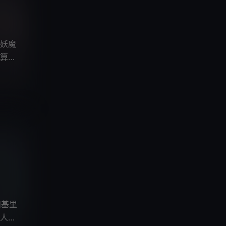
妖魔
算是
和基里
人，