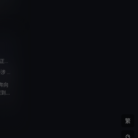
正树
吉田理纱子
佐佐木胜利
/
/
野涉
增田由纪
小杉十郎太
杉山纪彰
秋元羊介
浪川大辅
柿
/
/
/
/
/
/
奔向
遭到
繁
