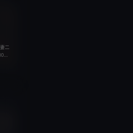
妻二
0年