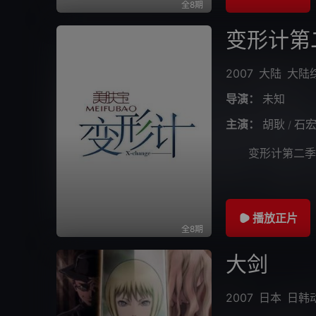
全8期
变形计第
2007
大陆
大陆
导演：
未知
主演：
胡耿
石
/
变形计第二季
播放正片
全8期
大剑
2007
日本
日韩