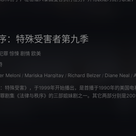
老婆并不知道他的真实身份，因为翁坤
序：特殊受害者第九季
犯罪
惊悚
剧情
欧美
特
er Meloni
Mariska Hargitay
Richard Belzer
Diane Neal
Ad
/
/
/
/
殊受害》，于1999年开始播出，是首播于1990年的美国电
罪剧集《法律与秩序》的三部姐妹剧之一。其它两部分别是200
序：犯罪倾向》(Law