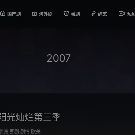
国产剧
海外剧
番剧
综艺
短
阳光灿烂第三季
家庭
喜剧
剧情
欧美