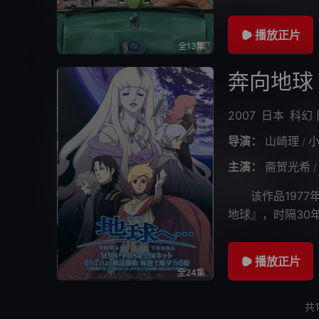
因为喝醉酒上班打
播放正片
全13集
奔向地球
2007
日本
科幻
导演：
山崎理
/
主演：
斋贺光希
/
该作品1977年
地球』，时隔30
环境破坏，高度依
播放正片
全24集
共1