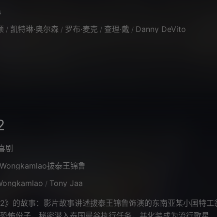
s
顿
凯特琳·奥尔森
罗布·麦克
查理·戴
Danny DeVito
/
/
/
/
2
喜剧
Wongkamlao拔泰王锦鲁
 Wongkamlao
Tony Jaa
/
》的故事：影片故事讲述拔泰王锦鲁饰演的东南亚某小国特工
恐怖份子，秘密潜入泰国曼谷执行任务，并化装成为流行歌星，