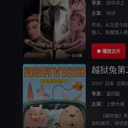
导演：
田中洋之
主演：
内详
传说，从古至今妖
猎人。妖魔猎人是
半人半妖。因背着
播放正片
全26集
越狱兔第
2007
日本
日韩
导演：
富冈聡
主演：
上野大典
《越狱兔》系列
连科展开，讲述发