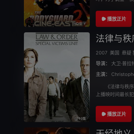
唱片公司追查。他
播放正片
HD中字
法律与秩
2007
美国
悬疑
导演：
大卫·普拉
主演：
Christoph
《法律与秩序：特
上播映时间最长犯
开播的《法律与秩
播放正片
全19集
天经地义