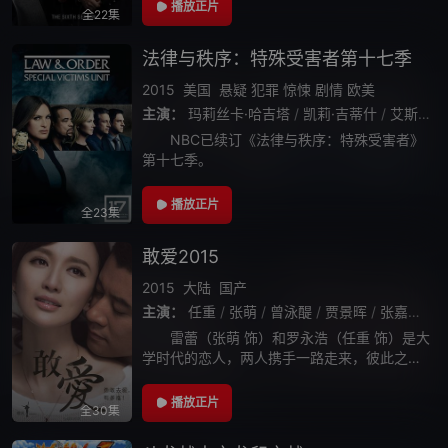
一桩十分危险的要案。詹姆的卧底身份是如此
播放正片
全22集
的隐秘与重要，以至于弗兰克即便身为局长，
法律与秩序：特殊受害者第十七季
2015
美国
悬疑
犯罪
惊悚
剧情
欧美
主演：
玛莉丝卡·哈吉塔
/
凯莉·吉蒂什
/
艾斯-T
/
NBC已续订《法律与秩序：特殊受害者》
第十七季。
播放正片
全23集
敢爱2015
2015
大陆
国产
主演：
任重
/
张萌
/
曾泳醍
/
贾景晖
/
张嘉益
/
雷蕾（张萌 饰）和罗永浩（任重 饰）是大
学时代的恋人，两人携手一路走来，彼此之间
的感情十分深厚。毕业后，他们初入社会，感
情面临的巨大的考验。在雷蕾母亲的建议下，
播放正片
全30集
罗永浩决定创业，为他和雷蕾两人未来的