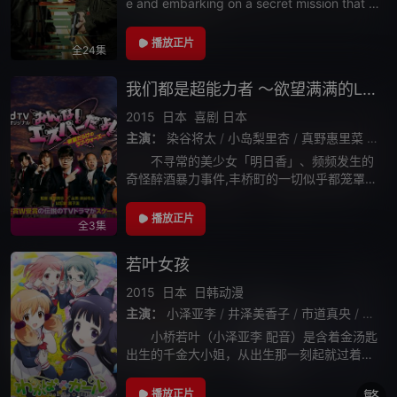
e and embarking on a secret mission that le
aves Sam and the
播放正片
全24集
我们都是超能力者 ～欲望满满的Love Wars～
2015
日本
喜剧
日本
主演：
染谷将太
/
小岛梨里杏
/
真野惠里菜
/
槙
不寻常的美少女「明日香」、频频发生的
奇怪醉酒暴力事件,丰桥町的一切似乎都笼罩在
不寻常的气氛中。难道有新的超能力者袭来!?
播放正片
全3集
若叶女孩
2015
日本
日韩动漫
主演：
小泽亚李
/
井泽美香子
/
市道真央
/
村川
小桥若叶（小泽亚李 配音）是含着金汤匙
出生的千金大小姐，从出生那一刻起就过着锦
衣玉食的尊贵生活。这样的她本来可以进入贵
族学校水莲女学院，和许多同她一样的千金一
播放正片