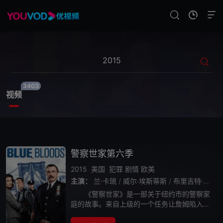
3403
视频
警察世家第六季
2015
美国
犯罪
剧情
欧美
主演：
兰·卡琉
/
威尔·埃斯蒂斯
/
布里吉特·莫伊纳汉
《警察世家》是一部关于纽约市的警察家
庭的故事。来自上级的一个任务让詹姆陷入了
困惑之中，他被安排成为一名卧底警察，参与