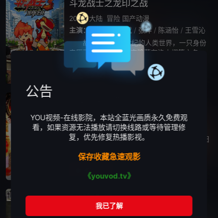
斗龙战士之龙印之战
2015
大陆
冒险
国产动漫
主演：
吴凡
/
陈智斌
/
张洋
/
陈涵怡
/
王雪沁
故事讲述在22世纪的人类世界，一只身份
来历不明的火恐龙横空降落在洛小熠等六名斗
龙战士的生活城市，相继吸引了阿迪和六大守
护龙前来人类世界，为了追踪火恐龙真相，阿
播放正片
全60集
迪与斗龙战士被不明光圈吸到另一个空间—
公告
纳妾记第一季
2015
大陆
喜剧
古装
武侠
剧情
国产
YOU视频-在线影院，本站全蓝光画质永久免费观
主演：
孙坚
/
郑清文
/
雨婷儿
/
王彦懿
/
何育骏
/
看，如果资源无法播放请切换线路或等待管理修
复，优先修复热播影视。
《纳妾记》是一部由PPTV聚力传媒与东阳
华海时代影业传媒联合打造的喜剧，改编自人
保存收藏急速观影
气网络作家沐轶同名小说《纳妾记》网络季播
剧，正在横店拍摄中，在《纳妾记》中，孙坚
播放正片
全20集
《youvod.tv》
饰演的主人公杨秋池在穿越前，是不得志
越狱兔前传
2015
日本
日韩动漫