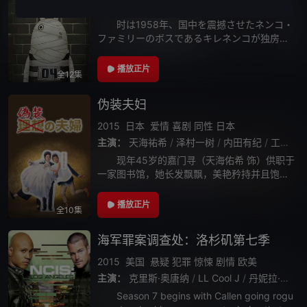
主演：
内详
时は1958年、国中を震撼させたネンコ・
ファミリーのボスであるキレネンコが独房の
中で目を覚ます。 大きな怪我を负ってお
り、全身が包帯でグルグル巻きのキレネン
播放正片
全12集
コ。体は思うように动かない。そこへ意地
伪装夫妇
2015
日本
爱情
喜剧
同性
日本
主演：
天海祐希
/
泽村一树
/
内田有纪
/
工藤阿须加
现年45岁的嘉门寻（天海佑希 饰）供职于
一家图书馆，她长发飘飘，美艳矜持并且饱读
诗书，是许多男性眼中的“理想女性”。不过寻
似乎不屑于这样的评价，她日常里抱持着和善
播放正片
全10集
完美的笑容，内心则大呈毒舌，肆意臧
海军罪案调查处：洛杉矶第七季
2015
美国
悬疑
犯罪
惊悚
剧情
欧美
主演：
克里斯·奥唐纳
/
LL Cool J
/
丹妮拉·鲁阿
/
Season 7 begins with Callen going rogu