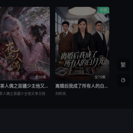
穿越
繁
全66集
全79集

花茶人偶之苗疆少主他又争又抢
离婚后我成了所有人的白月光
茶人偶之苗疆少主他又争又抢
刘昕岚
侵犯了您的权益，尽请通知我们，本站将及时删除
地图