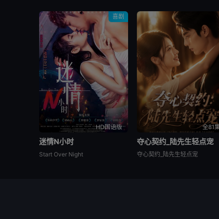
喜剧
HD国语版
全81
迷情N小时
夺心契约_陆先生轻点宠
Start Over Night
夺心契约_陆先生轻点宠
© 2026
www.youvod.vip
All
本站内容均
rights reservd.