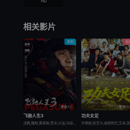
HD
相关影片
喜剧
喜
更新TC
更新T
飞驰人生3
功夫女足
沈腾,魏翔,黄景瑜,贾冰,沙溢,冯绍峰,段奕宏,尹正,张本煜,高华阳,周政杰,张新成,李治廷,孙艺洲,胡先煦,陈永胜,范丞丞,王安宇,白宇帆,郝瀚