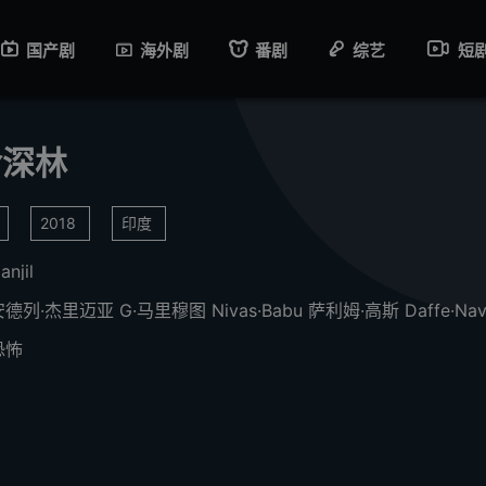
国产剧
海外剧
番剧
综艺
短
命深林
2018
印度
anjil
安德列·杰里迈亚
G·马里穆图
Nivas·Babu
萨利姆·高斯
Daffe·Nav
恐怖