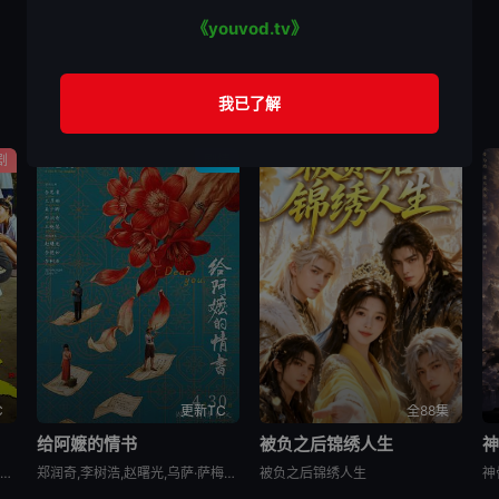
《youvod.tv》
剧
剧情
C
更新TC
全88集
给阿嬷的情书
被负之后锦绣人生
许君聪,张艺兴,迪丽热巴,艾米,张小斐,蔡思贝,赵丽娜,张天一
郑润奇,李树浩,赵曙光,乌萨·萨梅坎姆,李思潼,王彦桐,吴少卿,王晓慧,李德如
被负之后锦绣人生
神