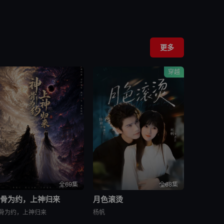
更多
穿越
全69集
全68集
神骨为约，上神归来
月色滚烫
骨为约，上神归来
杨帆