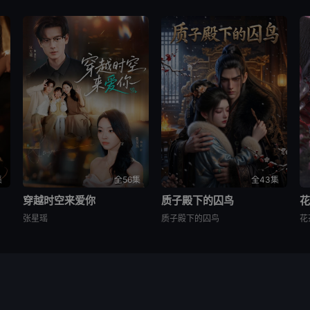
集
全56集
全43集
穿越时空来爱你
质子殿下的囚鸟
张星瑶
质子殿下的囚鸟
花
从互联网收集而来，仅供交流学习使用，版权归原创者所有如有
侵权内容。
问题反馈
网站