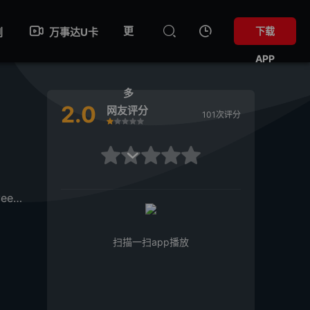
更
下载
剧
万事达U卡
APP
多
2.0
网友评分
101次评分
很差
较差
还行
推荐
力荐
很差
较差
还行
推荐
力荐

een
Jessi·Rukumani
Munnar·Subbu
Moonar·Subramanian
扫描一扫app播放