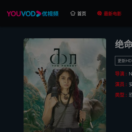
首页
最新电影
绝
更新HD
导演 :
N
演员 :
类型 :