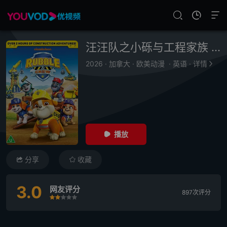
汪汪队之小砾与工程家族 第三季
2026
·
加拿大
·
欧美动漫
·
英语
·
详情
播放
分享
收藏
3.0
网友评分
897次评分
很差
较差
还行
推荐
力荐