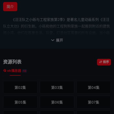
简介
《汪汪队之小砾与工程家族第2季》是著名儿童动画系列《汪汪
队立大功》的衍生剧。小砾和他的工程狗狗家族一起搬到附近的建筑
师小湾，他们在那里生活、玩耍，打造社区需要的所有设施。当小砾
参加冒险湾的家庭聚会时，他被古威市长的妹妹桂威市长叫到邻近的
展开

一个叫做“建筑师小湾”的小镇，小砾将帮助那里正在进行的建筑项
目。在建造了一座通往建筑师小湾的桥梁后，小砾建议他的家人们一
起搬到那里。在最新一季的故事中，小砾和他的小伙们还将面临各种
资源列表
排序
惊险有趣的挑战，例如，当极速迈斯特的过山车让宠物的玩伴聚会失
ok播放器
13
去控制时，小砾和他的团队在克服了各种困难后，用一个更大、更
好、更安全的过山车挽救了局面，小镇上的居民们都可以乘坐过山
车，体验心跳加速的感觉了。
第02集
第03集
第04集
第05集
第06集
第07集