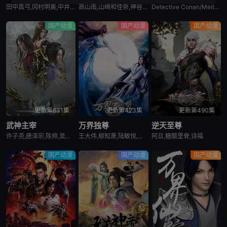
田中真弓,冈村明美,中井和哉,山口胜平,平田广明,大谷育江,山口由里子,矢尾一树,长岛雄一,池田秀一,古川登志夫,古谷彻,大塚周夫,津嘉山正种,草尾毅,大场真人,宝龟克寿,园部启一,柴田秀胜,中博史,阪口大助,竹内顺子,千叶繁,三石琴乃,挂川裕彦,堀秀行,田中秀幸,大友龙三郎,有本钦隆,大塚明夫,玄田哲章,小山茉美,土井美加,野田顺子,渡边美佐,野上尤加奈,林原惠美,水树奈奈,园崎未惠,西原久美子,久川绫,泽城美雪,池泽春菜,斋藤千和,神谷浩史,浪川大辅,森久保祥太郎,石田彰,高木涉,桧山修之,子安武人,
高山南,山崎和佳奈,神谷明,小山力也,林原惠美,山口胜平,田中秀幸,岛本须美,绪方贤一,堀川亮,松井菜樱子,宫村优子,岩居由希子,大谷育江,高木涉,高岛雅罗,堀之纪,立木文彦,小山茉美,三石琴乃,置鲇龙太郎,日高法子,池田秀一,古谷彻
Detective Conan/Meitantei Conan/Case Closed
国产动漫
国产动漫
国产动漫
更新第631集
更新第423集
更新第490集
武神主宰
万界独尊
逆天至尊
许子尧,唐泽宗,陈帅,吴凡,孙科
王大伟,柳知萧,陆敏悦,冷泉夜月,关帅,兰雨馨,季骜杰,默伶,包小柒,徐翔,张妮,烈之流星,钟巍,Akira明,安志,kinsen,芥末
阿旦,糖醋里脊,诗福
国产动漫
国产动漫
国产动漫