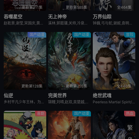
更新第211集
更新第585集
全464集
吞噬星空
无上神帝
万界仙踪
赵乾景,谢莹,宋国庆,黄进则,张若瑜
溪林,郭懿骧,关帅,冷泉夜月,季骜杰,钟巍,烈之流星,兰雨馨,张妮,徐翔,Akira明,柳知萧
钟巍,弓与蛇,谢妮,袁明清,倪倪,黄骥,默伶,烈之流星
国产动漫
国产动漫
冒险
更新第128集
更新第255集
全440集
仙逆
完美世界
绝世武魂
乡村平凡少年王林，为了心中不屈的信念踏入仙门修行，克服天资不足的困境，逆流而上，积极面对苦难与挑战，不断突破自我，最终将命运始终牢牢地把握在自己手中！
锦鲤,刘晴,赵双,吴楚越,阎么么,宣晓鸣
Peerless Martial Spirit/A Paragon of Wu hun
喜剧
国产动漫
热血
繁