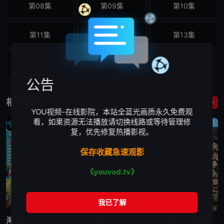
第08集
第09集
第10集
第11集
第12集
第13集
第14集
公告
相关影片
更多
YOU视频-在线影院，本站全蓝光画质永久免费观
看，如果资源无法播放请切换线路或等待管理修
日韩动漫
日韩动漫
日韩动漫
复，优先修复热播影视。
保存收藏急速观影
《youvod.tv》
更新第1155集
更新第1250集
更新至1250集
海贼王
名侦探柯南
名侦探柯南国语版