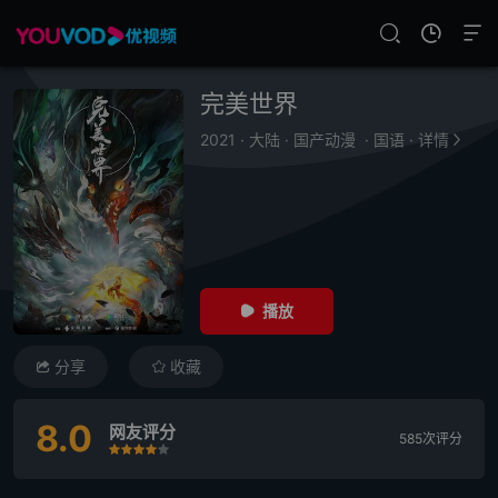
完美世界
2021
·
大陆
·
国产动漫
·
国语
·
详情
播放
分享
收藏
8.0
网友评分
585次评分
很差
较差
还行
推荐
力荐