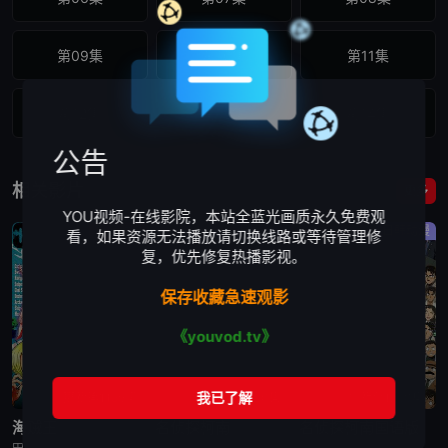
第09集
第10集
第11集
第12集
第13集
第14集
公告
第15集
第16集
第17集
相关影片
更多
YOU视频-在线影院，本站全蓝光画质永久免费观
第18集
第19集
第20集
日韩动漫
日韩动漫
日韩动漫
看，如果资源无法播放请切换线路或等待管理修
复，优先修复热播影视。
第21集
第22集
第23集
保存收藏急速观影
《youvod.tv》
第24集
第25集
第26集
更新第1155集
更新第1250集
更新至1250集
第27集
第28集
第29集
海贼王
名侦探柯南
名侦探柯南国语版