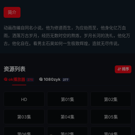
简介
动画改编自同名小说。他为修道而生，为应劫而至，他身化亿万血
雨，洒落万古岁月，经历无数时空的熬炼，岁月长河的洗礼，他化万
古，他化自在。看男主石昊如何一生极致辉煌，造就无尽传说。
资源列表
排序
ok播放器
1080zyk
275
277
HD
第01集
第02集
第03集
第04集
第05集
第06集
第07集
第08集