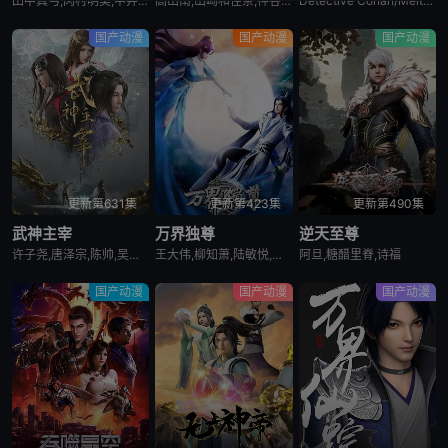
田中真弓,冈村明美,中井和哉,山口胜平,平田广明,大谷育江,山口由里子,矢尾一树,长岛雄一,池田秀一,古川登志夫,古谷彻,大塚周夫,津嘉山正种,草尾毅,大场真人,宝龟克寿,园部启一,柴田秀胜,中博史,阪口大助,竹内顺子,千叶繁,三石琴乃,挂川裕彦,堀秀行,田中秀幸,大友龙三郎,有本钦隆,大塚明夫,玄田哲章,小山茉美,土井美加,野田顺子,渡边美佐,野上尤加奈,林原惠美,水树奈奈,园崎未惠,西原久美子,久川绫,泽城美雪,池泽春菜,斋藤千和,神谷浩史,浪川大辅,森久保祥太郎,石田彰,高木涉,桧山修之,子安武人,
高山南,山崎和佳奈,神谷明,小山力也,林原惠美,山口胜平,田中秀幸,岛本须美,绪方贤一,堀川亮,松井菜樱子,宫村优子,岩居由希子,大谷育江,高木涉,高岛雅罗,堀之纪,立木文彦,小山茉美,三石琴乃,置鲇龙太郎,日高法子,池田秀一,古谷彻
Detective Conan/Meitantei Conan/Case Closed
第30集
第31集
第32集
国产动漫
国产动漫
国产动漫
第33集
第34集
第35集
第36集
第37集
第38集
第39集
第40集
第41集
更新第631集
更新第423集
更新第490集
武神主宰
万界独尊
逆天至尊
第42集
第43集
第44集
许子尧,唐泽宗,陈帅,吴凡,孙科
王大伟,柳知萧,陆敏悦,冷泉夜月,关帅,兰雨馨,季骜杰,默伶,包小柒,徐翔,张妮,烈之流星,钟巍,Akira明,安志,kinsen,芥末
阿旦,糖醋里脊,诗福
国产动漫
国产动漫
国产动漫
第45集
第46集
第47集
第48集
第49集
第50集
第51集
第52集
第53集