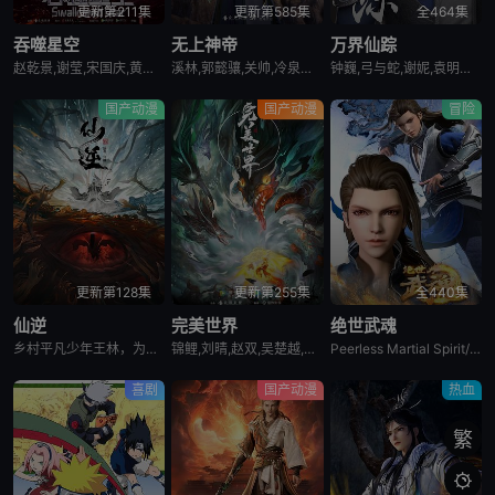
更新第211集
更新第585集
全464集
第54集
第55集
第56集
吞噬星空
无上神帝
万界仙踪
赵乾景,谢莹,宋国庆,黄进则,张若瑜
溪林,郭懿骧,关帅,冷泉夜月,季骜杰,钟巍,烈之流星,兰雨馨,张妮,徐翔,Akira明,柳知萧
钟巍,弓与蛇,谢妮,袁明清,倪倪,黄骥,默伶,烈之流星
第57集
第58集
第59集
国产动漫
国产动漫
冒险
第60集
第61集
第62集
第63集
第64集
第65集
第66集
第67集
第68集
更新第128集
更新第255集
全440集
仙逆
完美世界
绝世武魂
乡村平凡少年王林，为了心中不屈的信念踏入仙门修行，克服天资不足的困境，逆流而上，积极面对苦难与挑战，不断突破自我，最终将命运始终牢牢地把握在自己手中！
锦鲤,刘晴,赵双,吴楚越,阎么么,宣晓鸣
Peerless Martial Spirit/A Paragon of Wu hun
第69集
第70集
第71集
喜剧
国产动漫
热血
第72集
第73集
第74集
繁

第75集
第76集
第77集