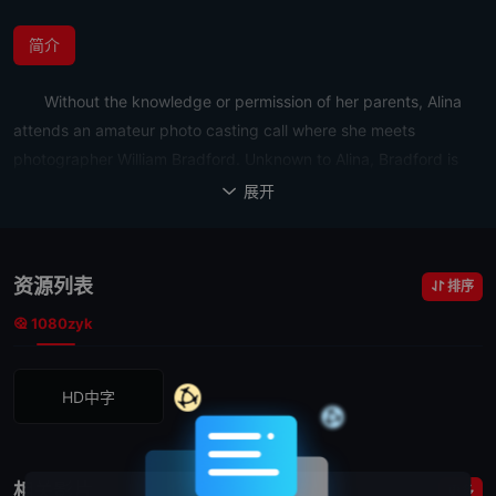
简介
Without the knowledge or permission of her parents, Alina
attends an amateur photo casting call where she meets
photographer William Bradford. Unknown to Alina, Bradford is
actually a serial killer.
展开

资源列表
排序
1080zyk
HD中字
相关影片
更多