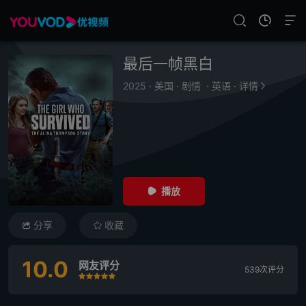
最后一帧黑白
2025
·
美国
·
剧情
·
英语
·
详情
播放
分享
收藏
10.0
网友评分
539次评分
很差
较差
还行
推荐
力荐