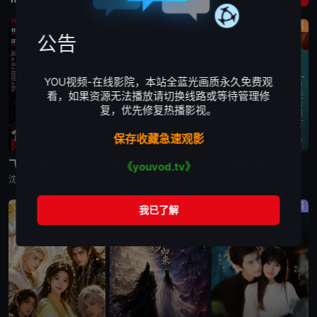
喜剧
喜剧
剧情
公告
YOU视频-在线影院，本站全蓝光画质永久免费观
看，如果资源无法播放请切换线路或等待管理修
复，优先修复热播影视。
保存收藏急速观影
更新TC
更新TC
更新TC
飞驰人生3
功夫女足
给阿嬷的情书
《youvod.tv》
沈腾,魏翔,黄景瑜,贾冰,沙溢,冯绍峰,段奕宏,尹正,张本煜,高华阳,周政杰,张新成,李治廷,孙艺洲,胡先煦,陈永胜,范丞丞,王安宇,白宇帆,郝瀚
许君聪,张艺兴,迪丽热巴,艾米,张小斐,蔡思贝,赵丽娜,张天一
郑润奇,李树浩,赵曙光,乌萨·萨梅坎姆,李思潼,王彦桐,吴少卿,王晓慧,李德如
穿越