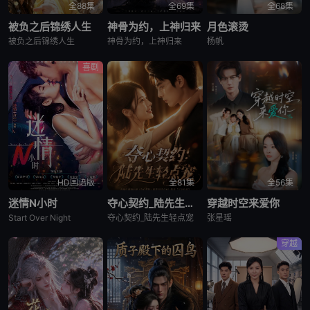
全88集
全69集
全68集
被负之后锦绣人生
神骨为约，上神归来
月色滚烫
被负之后锦绣人生
神骨为约，上神归来
杨帆
喜剧
HD国语版
全81集
全56集
迷情N小时
夺心契约_陆先生轻点宠
穿越时空来爱你
Start Over Night
夺心契约_陆先生轻点宠
张星瑶
穿越