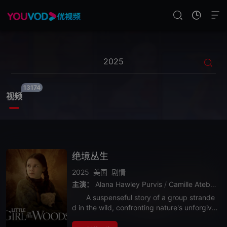
13174
视频
绝境丛生
2025
美国
剧情
主演：
Alana Hawley Purvis
/
Camille Atebe
/
C
A suspenseful story of a group strande
d in the wild, confronting nature's unforgivin
g trials while