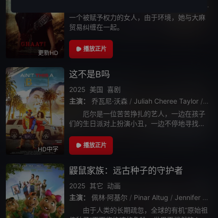
主演：
安努舒卡·谢蒂
/
拉姆亚·克里希南
/
贾加帕蒂·巴布
一个被赋予权力的女人，由于环境，她与大麻
贸易纠缠在一起。
播放正片
更新HD
这不是B吗
2025
美国
喜剧
主演：
乔瓦尼·沃森
/
Juliah Cheree Taylor
/
Bria
厄尔是一位苦苦挣扎的艺人，一边在孩子
们的生日派对上扮演小丑，一边不停地寻找轻
松赚钱的机会。他和精明的搭档坎迪设计了一
个简单的骗局——分散客户的注意力，趁他们
播放正片
HD中字
忙的时候抢劫。然而，他们的计划却发生了转
鼹鼠家族：远古种子的守护者
2025
其它
动画
主演：
佩林·阿基尔
/
Pinar Altug
/
Jennifer Bonner
由于人类的长期疏忽，全球的有机“原始祖