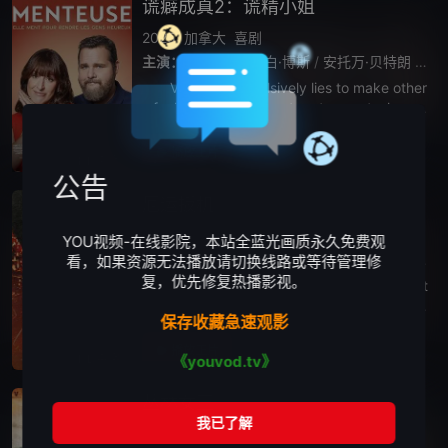
谎癖成真2：谎精小姐
2025
加拿大
喜剧
主演：
安妮-伊丽莎白·博斯
/
安托万·贝特朗
/
凯
Virginie compulsively lies to make other
s feel good but things turn to worst when all
her lies sud
播放正片
HD中字
公告
厄运扳机
2025
其它
惊悚
剧情
YOU视频-在线影院，本站全蓝光画质永久免费观
主演：
Sergio Podeley
/
朱丽叶塔·迪亚兹
/
拉米
看，如果资源无法播放请切换线路或等待管理修
复，优先修复热播影视。
Gatillero (Gunman) is a tense real-time t
hriller. A raw story of tragedy and redempti
保存收藏急速观影
on, told thro
播放正片
HD中字
《youvod.tv》
丛林女王
2025
印度
剧情