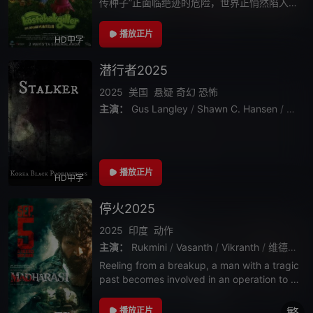
传种子”正面临绝迹的危险，世界正悄然陷入一
场前所未有的全球粮食危机。而这场灾难的幕
后黑手，正是企图通过毁灭天然食物来掌控资
播放正片
HD中字
源的邪恶科学家——阿里·詹吉斯·卡普
潜行者2025
2025
美国
悬疑
奇幻
恐怖
主演：
Gus Langley
/
Shawn C. Hansen
/
Ryan 
播放正片
HD中字
停火2025
2025
印度
动作
主演：
Rukmini
/
Vasanth
/
Vikranth
/
维德尤特·贾姆瓦尔
Reeling from a breakup, a man with a tragic
past becomes involved in an operation to st
op the mass d
播放正片