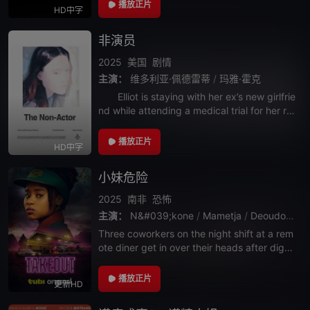
播放正片
HD中字
非演员
2025
美国
剧情
主演：
维多利亚·佩德雷蒂
/
玛雅·霍克
Elliot is staying with her ex’s new girlfrie
nd while attending a medical trial for her rec
ent, une
播放正片
HD中字
小妹危险
2025
南非
恐怖
主演：
N&#039;kone
/
Mametja
/
Deoudoné
/
Three coworkers on the night shift at a rem
ote diner get in over their heads after diggi
ng for proof
播放正片
更新HD