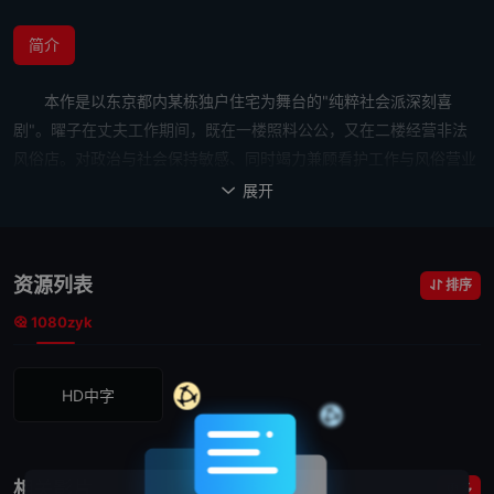
简介
本作是以东京都内某栋独户住宅为舞台的"纯粹社会派深刻喜
剧"。曜子在丈夫工作期间，既在一楼照料公公，又在二楼经营非法
风俗店。对政治与社会保持敏感、同时竭力兼顾看护工作与风俗营业
的曜子，其开朗勤勉的身影折射出善恶的彼岸与这个国家的矛盾。
展开

资源列表
排序
1080zyk
HD中字
相关影片
更多