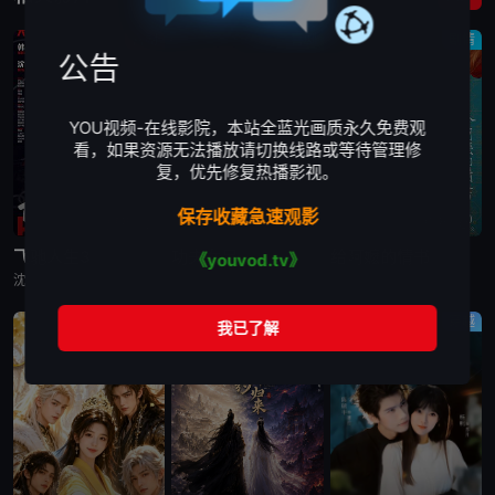
喜剧
喜剧
剧情
公告
YOU视频-在线影院，本站全蓝光画质永久免费观
看，如果资源无法播放请切换线路或等待管理修
复，优先修复热播影视。
保存收藏急速观影
更新TC
更新TC
更新TC
飞驰人生3
功夫女足
给阿嬷的情书
《youvod.tv》
沈腾,魏翔,黄景瑜,贾冰,沙溢,冯绍峰,段奕宏,尹正,张本煜,高华阳,周政杰,张新成,李治廷,孙艺洲,胡先煦,陈永胜,范丞丞,王安宇,白宇帆,郝瀚
许君聪,张艺兴,迪丽热巴,艾米,张小斐,蔡思贝,赵丽娜,张天一
郑润奇,李树浩,赵曙光,乌萨·萨梅坎姆,李思潼,王彦桐,吴少卿,王晓慧,李德如
穿越