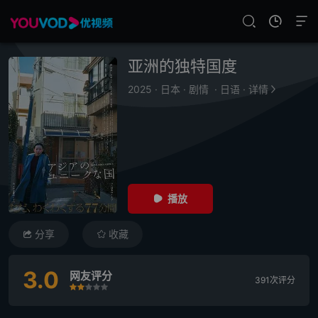
亚洲的独特国度
2025
·
日本
·
剧情
·
日语
·
详情
播放
分享
收藏
3.0
网友评分
391次评分
很差
较差
还行
推荐
力荐