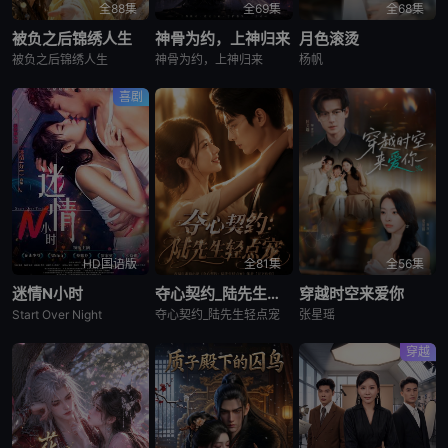
全88集
全69集
全68集
被负之后锦绣人生
神骨为约，上神归来
月色滚烫
被负之后锦绣人生
神骨为约，上神归来
杨帆
喜剧
HD国语版
全81集
全56集
迷情N小时
夺心契约_陆先生轻点宠
穿越时空来爱你
Start Over Night
夺心契约_陆先生轻点宠
张星瑶
穿越