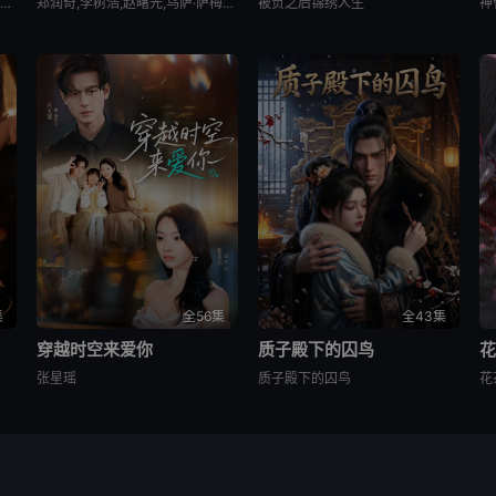
许君聪,张艺兴,迪丽热巴,艾米,张小斐,蔡思贝,赵丽娜,张天一
郑润奇,李树浩,赵曙光,乌萨·萨梅坎姆,李思潼,王彦桐,吴少卿,王晓慧,李德如
被负之后锦绣人生
神
集
全56集
全43集
穿越时空来爱你
质子殿下的囚鸟
张星瑶
质子殿下的囚鸟
花
从互联网收集而来，仅供交流学习使用，版权归原创者所有如有