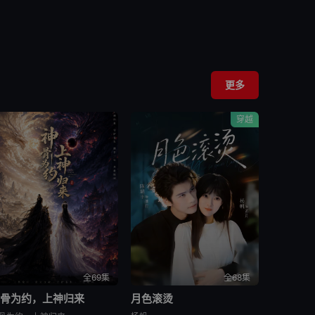
更多
穿越
全69集
全68集
神骨为约，上神归来
月色滚烫