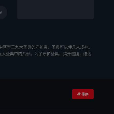
藏
预言中阿育王九大圣典的守护者，圣典可以使凡人成神。
获了九大圣典中的八部。为了守护圣典、揭开谜团，维达
排序