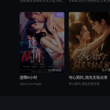
沈腾,魏翔,黄景瑜,贾冰,沙溢,冯绍峰,段奕宏,尹正,张本煜,高华阳,周政杰,张新成,李治廷,孙艺洲,胡先煦,陈永胜,范丞丞,王安宇,白宇帆,郝瀚
喜剧
HD国语版
全81
迷情N小时
夺心契约_陆先生轻点宠
Start Over Night
夺心契约_陆先生轻点宠
© 2026
www.youvod.vip
All
本站内容均