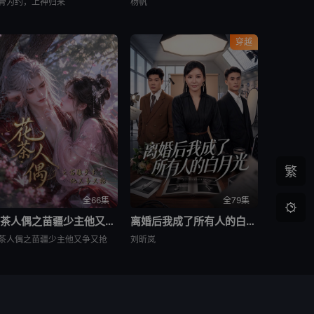
骨为约，上神归来
杨帆
穿越
繁
全66集
全79集

花茶人偶之苗疆少主他又争又抢
离婚后我成了所有人的白月光
茶人偶之苗疆少主他又争又抢
刘昕岚
侵犯了您的权益，尽请通知我们，本站将及时删除