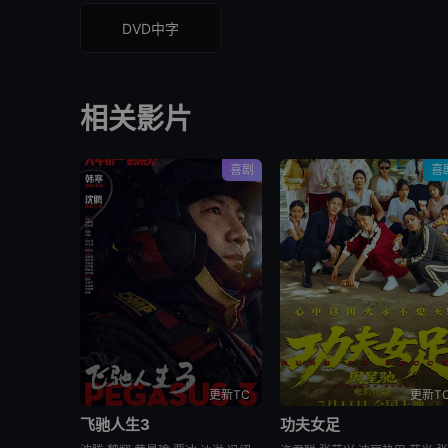
DVD中字
相关影片
喜剧
喜
更新TC
更新T
飞驰人生3
功夫女足