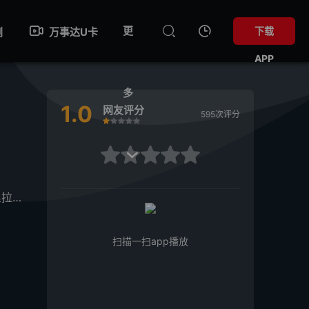
更
下载
剧
万事达U卡
APP
多
1.0
网友评分
595次评分
很差
较差
还行
推荐
力荐
很差
较差
还行
推荐
力荐

·雷迪
扫描一扫app播放