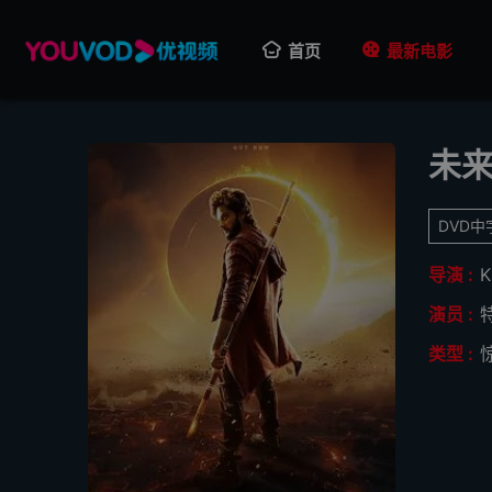
首页
最新电影
未
DVD中
导演 :
K
演员 :
类型 :