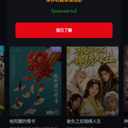
《youvod.tv》
剧
剧情
C
更新TC
全88集
给阿嬷的情书
被负之后锦绣人生