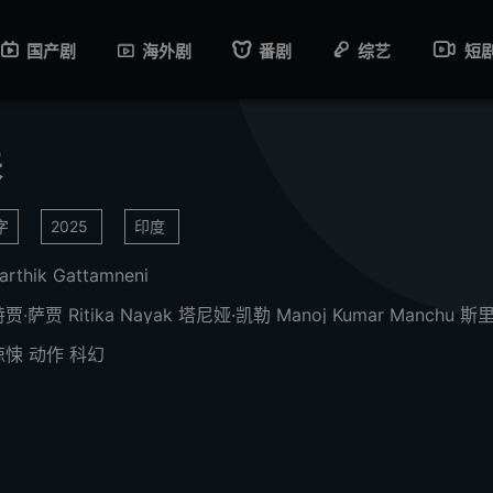
国产剧
海外剧
番剧
综艺
短
来
字
2025
印度
arthik Gattamneni
特贾·萨贾
Ritika Nayak
塔尼娅·凯勒
Manoj Kumar Manchu
斯里拉姆
惊悚
动作
科幻