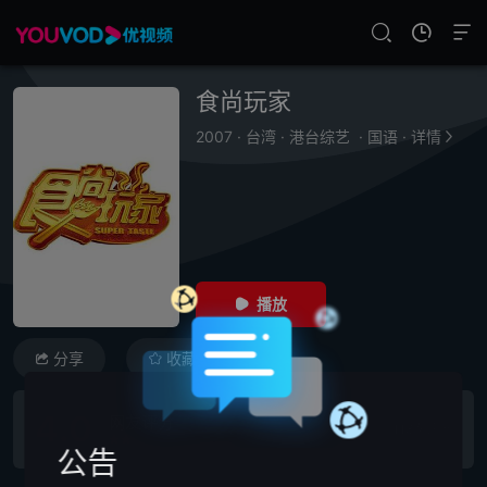
食尚玩家
2007
·
台湾
·
港台综艺
·
国语
·
详情
播放
分享
收藏
4.0
网友评分
118次评分
很差
较差
还行
推荐
力荐
公告