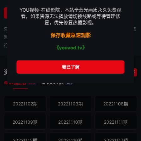
YOU视频-在线影院，本站全蓝光画质永久免费观
简介
看，如果资源无法播放请切换线路或等待管理修
复，优先修复热播影视。
鬼马搞怪的浩角翔起、莎莎及其他主持人，以轻松有趣、非一般的旅
保存收藏急速观影
游方式，带你游遍世界各地！不管是奢侈豪华团或讲求经济的自助
行，玩家们的独特玩法，绝对是你的最佳旅游指南！
《youvod.tv》
资源列表
排序
ok播放器
1080zyk
470
762
20221102期
20221103期
20221108期
20221109期
20221110期
20221111期
20221115期
20221116期
20221117期