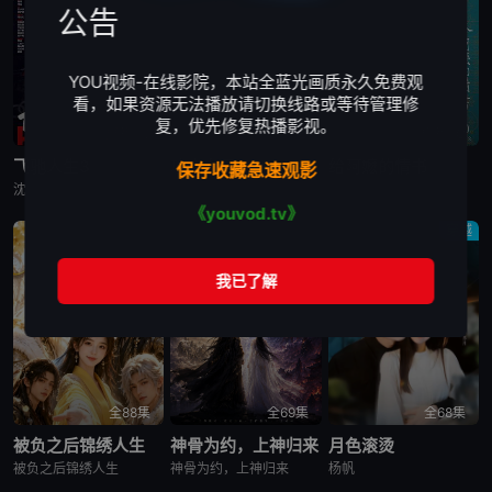
公告
YOU视频-在线影院，本站全蓝光画质永久免费观
看，如果资源无法播放请切换线路或等待管理修
复，优先修复热播影视。
更新TC
更新TC
更新TC
飞驰人生3
功夫女足
给阿嬷的情书
保存收藏急速观影
沈腾,魏翔,黄景瑜,贾冰,沙溢,冯绍峰,段奕宏,尹正,张本煜,高华阳,周政杰,张新成,李治廷,孙艺洲,胡先煦,陈永胜,范丞丞,王安宇,白宇帆,郝瀚
许君聪,张艺兴,迪丽热巴,艾米,张小斐,蔡思贝,赵丽娜,张天一
郑润奇,李树浩,赵曙光,乌萨·萨梅坎姆,李思潼,王彦桐,吴少卿,王晓慧,李德如
《youvod.tv》
穿越
全88集
全69集
全68集
被负之后锦绣人生
神骨为约，上神归来
月色滚烫
被负之后锦绣人生
神骨为约，上神归来
杨帆