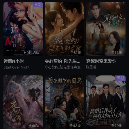
喜剧
HD国语版
全81集
全56集
迷情N小时
夺心契约_陆先生轻点宠
穿越时空来爱你
Start Over Night
夺心契约_陆先生轻点宠
张星瑶
穿越
全66集
全43集
全79集