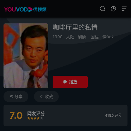
咖啡厅里的私情
1990
·
大陆
·
剧情
·
国语
·
详情
播放
分享
收藏
7.0
网友评分
418次评分
很差
较差
还行
推荐
力荐