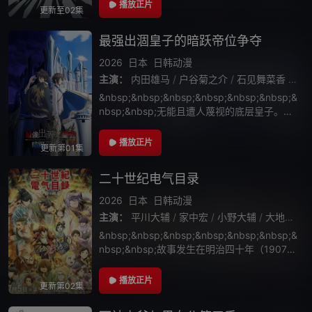
奈奈华、成熟风情十足的滨冈梓，还有同班同
播放正片
更新至02集
学吉原爱菜也常聚在此处，本该度过一帆风
最强出涸皇子的暗跃帝位争夺
2026
日本
日韩动漫
主演：
内田雄马
/
户谷菊之介
/
石见舞菜香
/
内
&nbsp;&nbsp;&nbsp;&nbsp;&nbsp;&nbsp;&
nbsp;&nbsp;无能且遭人蔑视的底层皇子。其
真身竟是—— 拥有强大军事实力的阿德拉西亚
帝国。 其第七皇子“艾诺特”，因所
播放正片
更新第01集
二十世纪电气目录
2026
日本
日韩动漫
主演：
平川大辅
/
家中宏
/
小野大辅
/
大地叶
/
&nbsp;&nbsp;&nbsp;&nbsp;&nbsp;&nbsp;&
nbsp;&nbsp;故事发生在明治四十年（1907
年）在京都伏见居住的百川稻子什么都不擅
长，每天都被父亲责骂，对于她来说的
播放正片
更新第02集