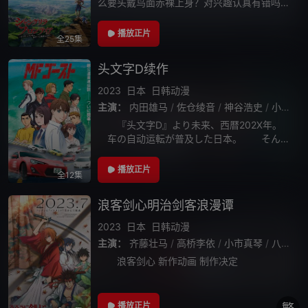
么要头戴鸟面赤裸上身？对兴趣认真有错吗？
玩什么都能够”乐在其中”才是最强的！阳务乐
郎是一个超爱玩”粪作”的粪作玩家，玩家名称
播放正片
全25集
名为桑乐，拥有超一流的电玩技术！某天
头文字D续作
2023
日本
日韩动漫
主演：
内田雄马
/
佐仓绫音
/
神谷浩史
/
小野大辅
『头文字D』より未来、西暦202X年。
车の自动运転が普及した日本。 そんな
时代に、公道の自动车レースが开催されてい
た。 世界中で人気を集めるレースの名は
播放正片
全12集
MFG。 ポルシェ、フェラーリ、ラ
浪客剑心明治剑客浪漫谭
2023
日本
日韩动漫
主演：
齐藤壮马
/
高桥李依
/
小市真琴
/
八代拓
/
浪客剑心 新作动画 制作决定
播放正片