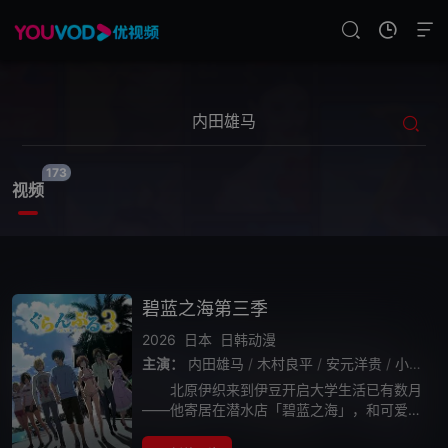
173
视频
碧蓝之海第三季
2026
日本
日韩动漫
主演：
内田雄马
/
木村良平
/
安元洋贵
/
小西克幸
北原伊织来到伊豆开启大学生活已有数月
——他寄居在潜水店「碧蓝之海」，和可爱的
表妹古手川千纱同住一个屋檐下。表姐古手川