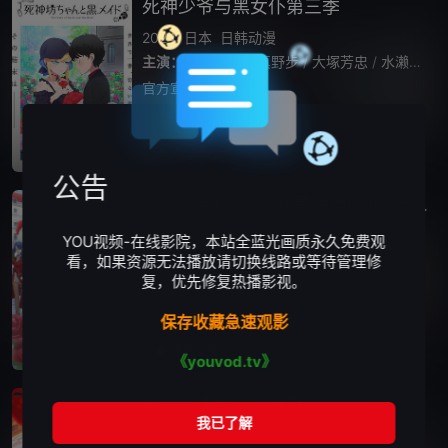
死神少爷与黑女仆第三季
2024
日本
日韩动漫
主演：
花江夏树
/
真野步
/
大塚芳忠
/
水濑祈
/
官方宣布第三季
播放正片
更新第12集
公告
恶役千金LV99～我是隐藏BOSS但不是魔王～
2024
日本
剧情
动画
奇幻
日韩动漫
YOU视频-在线影院，本站全蓝光画质永久免费观
主演：
菲鲁兹·蓝
/
内田雄马
/
和气杏未
/
八代拓
看，如果资源无法播放请切换线路或等待管理修
复，优先修复热播影视。
我转生成了RPG类型女性向游戏中的反派千金
尤蜜拉。虽然尤蜜拉在故事主篇中不怎么样，
保存收藏急速观影
不过却是在破关后会以隐藏头目身分再度登
场，成为不逊于女主角（勇者）队伍最终能力
播放正片
全12集
《youvod.tv》
的劲敌──也就是拥有非常强的能力！不小心
愚蠢天使与恶魔共舞
2024
日本
动画
日韩动漫