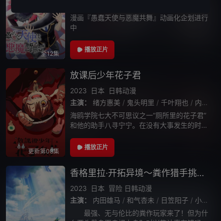
主演：
内田雄马
/
佐仓绫音
/
梅田修一朗
/
土岐
漫画『愚蠢天使与恶魔共舞』动画化企划进行
中
播放正片
全12集
放课后少年花子君
2023
日本
日韩动漫
主演：
绪方惠美
/
鬼头明里
/
千叶翔也
/
内田雄马
海鸥学院七大不可思议之一“厕所里的花子君”
和他的助手八寻宁宁。在没有大事发生的时候
都在做什幺呢？
播放正片
更新第08集
香格里拉·开拓异境～粪作猎手挑战神作～
2023
日本
冒险
日韩动漫
主演：
内田雄马
/
和气杏未
/
日笠阳子
/
小市真琴
最强、无与伦比的粪作玩家来了！但为什