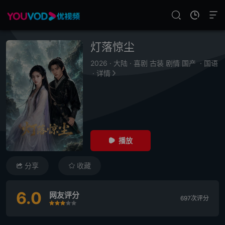
灯落惊尘
2026
·
大陆
·
喜剧 古装 剧情 国产
·
国语
·
详情
播放
分享
收藏
6.0
网友评分
697次评分
很差
较差
还行
推荐
力荐