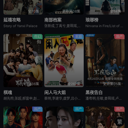
全70集
更新第08集
全54集
延禧攻略
南部档案
琅琊榜
Story of Yanxi Palace
张新成,丁禹兮,姜珮瑶,富大龙,刘令姿,张宸逍,李欢,姜卓君,徐正溪,韩栋,季肖冰,徐振轩,程相,应灏铭,曲高位,寇振海,佟晨洁,屠显智
Nirvana in Fire/List of Langya
奇幻
家庭
国产
全36集
全267集
更新第05集
棋魂
闲人马大姐
黑夜告白
胡先煦,张超,郝富申,赵浩闳,韩沐伯,翟冠华,孙灿,吴芊盈,纪李,邵如一,陈宁,蒋宜儒,江柏萱,赵虎,陈玺旭,方文强,高文峰,王伊澜,矫昊,付伟伦,张珂源,余沛杉,吴天昊,郭枫,王超,李威,宁晓志,啜二勇,卢思宇,方东海,王唏,张傲然,戚九洲,姜震昊,卢待熹,刘畅,刘牧梅,谢宇扬,李斌,刘亚锟,邵逸凡
蔡明,李建华,虞梦,吕小品,刘金山,金雅琴,金昭,马羚,尚敬
潘粤明,任敏,姜珮瑶,卢琳,刘闯,江奇霖,周大勇,郑奇,王鹤棣,赵虎子
国产
国产
国产
繁