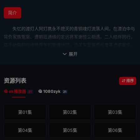
简介
失忆的渡灯人阿灯携永不熄灭的青铜魂灯流落人间，在漂泊中与
背负家族冤案、遭朝廷通缉的定远将军谢惊尘相遇。二人结伴同行，
联手破解柳府缠绕百年的冤魂谜团、边关军营离奇闹鬼等诡谲案件，
于抽丝剥茧中逐渐揭开三百年前那场人魔大战的尘封真相——原来阿
展开

灯与偏执怨怼的影本是一分为二的双生姐妹，却不知因何反目成仇。
而谢家世代身负护灯宿命，誓要阻止潜伏于人间的魔族首领。几人为
了守护人间安宁，展开了一系列惊心动魄的故事。
资源列表
排序
ok播放器
1080zyk
21
21
第01集
第02集
第03集
第04集
第05集
第06集