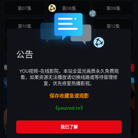
第07集
第08集
第09集
第10集
第11集
第12集
第13集
第14集
第15集
公告
第16集
第17集
第18集
相关影片
更多
YOU视频-在线影院，本站全蓝光画质永久免费观
看，如果资源无法播放请切换线路或等待管理修
第19集
第20集
第21集
国产
国产
国产
复，优先修复热播影视。
保存收藏急速观影
《youvod.tv》
更新第05集
更新第07集
全78集