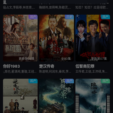
逐玉
月鳞绮纪
知否知否应是绿肥红瘦
寇占文,李殿尊,林思意,岳旸,谭凯,严屹宽,杜淳,刘琳,李建义,马跃,叶祖新,毛林林,苑冉,何昶希,田丽,卢勇,王亭文,李卿,田曦薇,孔雪儿,林沐然,张舒沦,张凌赫,高卿尘,付淼,任豪,邓凯,向夏,庞竞,韩浩天,高上淇,喻钟黎,李昱唯
鞠婧祎,曾舜晞,陈都灵,田嘉瑞,闫桉,饶嘉迪,高嘉妍,左宸屹,欧米德,吴晗,邬正容,高梓添,夏之光,江一燕,章时安,范世錡,刘宇,汪铎,姜贞羽,常华森,金靖,陈若轩,孙晨竣
知否？知否？应是绿肥红瘦/明兰传/The Story of Ming Lan
国产
历史
国产
更新第06集
全80集
更新第07集
你好1983
楚汉传奇
低智商犯罪
:,周也,翟潇闻,董璇,王冠逸,赵达,涂凌,蒋易,
陈道明,何润东,秦岚,李依晓,杨立新,段奕宏,胡东,孙海英,霍青
王传君,王骁,王沛禄,朱云峰,栾元晖,谭希和,王正权,梅宝莱,田曦薇,姜冠南,张瑞涵,荣飞,宗俊涛,董宝石,宋郁河
国产
国产
国产