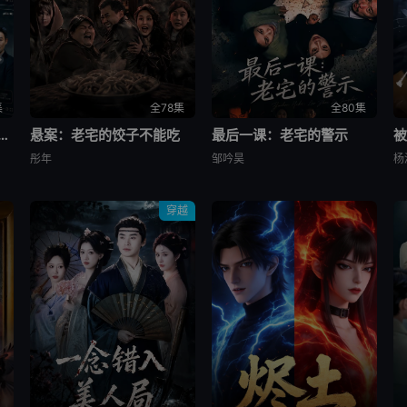
集
全78集
全80集
挂：我亲手把他送上热搜
悬案：老宅的饺子不能吃
最后一课：老宅的警示
彤年
邹吟昊
杨
穿越