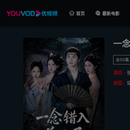
首页
最新电影
一
全50集
演员 :
类型 :