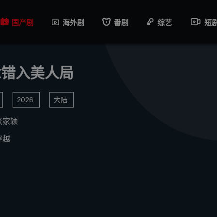
国产剧
海外剧
番剧
综艺
短
念错入美人局
2026
大陆
张家颖
穿越