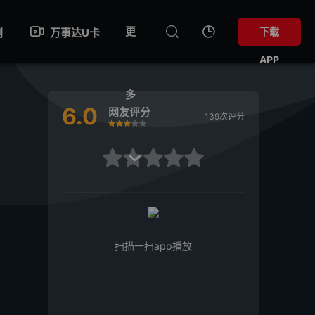
更
下载
剧
万事达U卡
APP
多
6.0
网友评分
139次评分
很差
较差
还行
推荐
力荐
很差
较差
还行
推荐
力荐

扫描一扫app播放