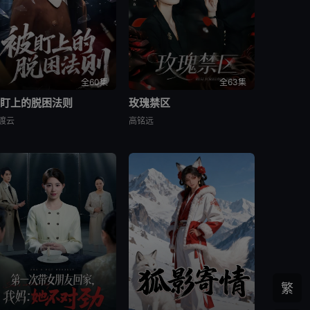
全60集
全63集
被盯上的脱困法则
玫瑰禁区
渡云
高铭远
繁