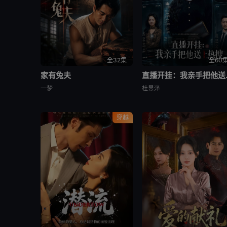
全32集
全60
家有兔夫
直播开
一梦
杜昱泽
穿越