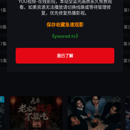
YOU视频-在线影院，本站全蓝光画质永久免费观
看，如果资源无法播放请切换线路或等待管理修
11集
第12集
第13集
第1
复，优先修复热播影视。
保存收藏急速观影
19集
第20集
第21集
第2
《youvod.tv》
27集
第28集
第29集
第3
35集
第36集
第37集
第3
43集
第44集
第45集
第4
越