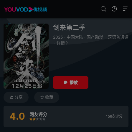
剑来第二季
2025
·
中国大陆
·
国产动漫
·
汉语普通话
·
详情
播放
分享
收藏
4.0
网友评分
456次评分
很差
较差
还行
推荐
力荐