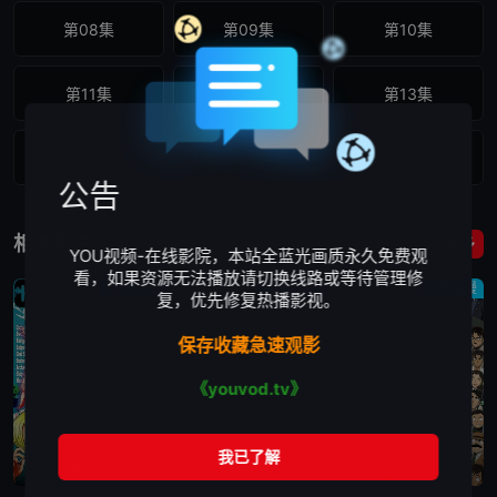
第08集
第09集
第10集
第11集
第12集
第13集
第14集
第15集
第16集
公告
第17集
第18集
第19集
相关影片
更多
YOU视频-在线影院，本站全蓝光画质永久免费观
看，如果资源无法播放请切换线路或等待管理修
第20集
第21集
第22集
日韩动漫
日韩动漫
日韩动漫
复，优先修复热播影视。
保存收藏急速观影
第23集
第24集
第25集
《youvod.tv》
第26集
第27集
更新第1155集
更新第1250集
更新至1250集