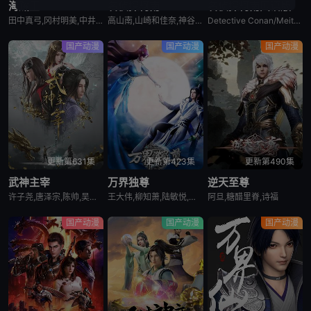
海贼王
名侦探柯南
名侦探柯南国语版
田中真弓,冈村明美,中井和哉,山口胜平,平田广明,大谷育江,山口由里子,矢尾一树,长岛雄一,池田秀一,古川登志夫,古谷彻,大塚周夫,津嘉山正种,草尾毅,大场真人,宝龟克寿,园部启一,柴田秀胜,中博史,阪口大助,竹内顺子,千叶繁,三石琴乃,挂川裕彦,堀秀行,田中秀幸,大友龙三郎,有本钦隆,大塚明夫,玄田哲章,小山茉美,土井美加,野田顺子,渡边美佐,野上尤加奈,林原惠美,水树奈奈,园崎未惠,西原久美子,久川绫,泽城美雪,池泽春菜,斋藤千和,神谷浩史,浪川大辅,森久保祥太郎,石田彰,高木涉,桧山修之,子安武人,
高山南,山崎和佳奈,神谷明,小山力也,林原惠美,山口胜平,田中秀幸,岛本须美,绪方贤一,堀川亮,松井菜樱子,宫村优子,岩居由希子,大谷育江,高木涉,高岛雅罗,堀之纪,立木文彦,小山茉美,三石琴乃,置鲇龙太郎,日高法子,池田秀一,古谷彻
Detective Conan/Meitantei Conan/Case Closed
国产动漫
国产动漫
国产动漫
更新第631集
更新第423集
更新第490集
武神主宰
万界独尊
逆天至尊
许子尧,唐泽宗,陈帅,吴凡,孙科
王大伟,柳知萧,陆敏悦,冷泉夜月,关帅,兰雨馨,季骜杰,默伶,包小柒,徐翔,张妮,烈之流星,钟巍,Akira明,安志,kinsen,芥末
阿旦,糖醋里脊,诗福
国产动漫
国产动漫
国产动漫