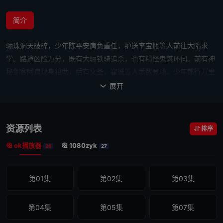
简介
骊珠洞天破碎，少年陈平安肩负重任，护送李宝瓶等人前往大隋求
学。路途凶险万分，既有大骊铁骑追杀，也有精怪鬼魅环伺。前有神
秘剑客阿良现身相助，后有文圣，崔诚等人悉数登场。少年郎行万里
路，挥百万拳，肩头既有草长莺飞也有责任使命。人间山水郎，踏上
展开

了他的成长征途。
资源列表
排序
ok播放器
1080zyk
26
27
第01集
第02集
第03集
第04集
第05集
第07集