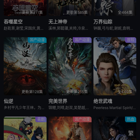
更新第211集
更新第585集
全464集
吞噬星空
无上神帝
万界仙踪
赵乾景,谢莹,宋国庆,黄进则,张若瑜
溪林,郭懿骧,关帅,冷泉夜月,季骜杰,钟巍,烈之流星,兰雨馨,张妮,徐翔,Akira明,柳知萧
钟巍,弓与蛇,谢妮,袁明清,倪倪,黄骥,默伶,烈之流星
国产动漫
国产动漫
冒险
更新第128集
更新第255集
全440集
仙逆
完美世界
绝世武魂
乡村平凡少年王林，为了心中不屈的信念踏入仙门修行，克服天资不足的困境，逆流而上，积极面对苦难与挑战，不断突破自我，最终将命运始终牢牢地把握在自己手中！
锦鲤,刘晴,赵双,吴楚越,阎么么,宣晓鸣
Peerless Martial Spirit/A Paragon of Wu hun
喜剧
国产动漫
热血
繁