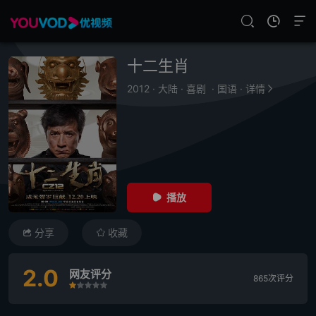
十二生肖
2012
·
大陆
·
喜剧
·
国语
·
详情
播放
分享
收藏
2.0
网友评分
865次评分
很差
较差
还行
推荐
力荐