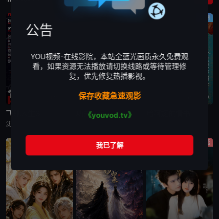
喜剧
喜剧
剧情
公告
YOU视频-在线影院，本站全蓝光画质永久免费观
看，如果资源无法播放请切换线路或等待管理修
复，优先修复热播影视。
保存收藏急速观影
更新TC
更新TC
更新TC
飞驰人生3
功夫女足
给阿嬷的情书
《youvod.tv》
沈腾,魏翔,黄景瑜,贾冰,沙溢,冯绍峰,段奕宏,尹正,张本煜,高华阳,周政杰,张新成,李治廷,孙艺洲,胡先煦,陈永胜,范丞丞,王安宇,白宇帆,郝瀚
许君聪,张艺兴,迪丽热巴,艾米,张小斐,蔡思贝,赵丽娜,张天一
郑润奇,李树浩,赵曙光,乌萨·萨梅坎姆,李思潼,王彦桐,吴少卿,王晓慧,李德如
穿越