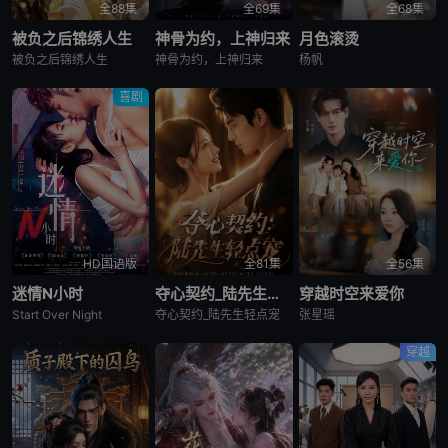
全88集
全69集
全68集
被负之后锦绣人生
神骨为约，上神归来
月色滚烫
被负之后锦绣人生
神骨为约，上神归来
杨帆
喜剧
HD国语版
全81集
全56集
迷情N小时
夺心契约_陆先生轻点宠
穿越时空来爱你
Start Over Night
夺心契约_陆先生轻点宠
张星瑶
穿越