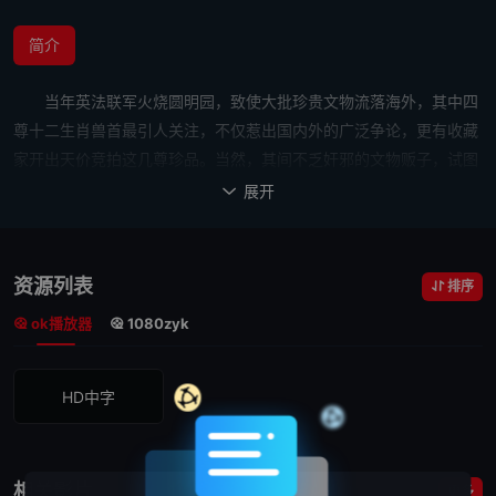
简介
当年英法联军火烧圆明园，致使大批珍贵文物流落海外，其中四
尊十二生肖兽首最引人关注，不仅惹出国内外的广泛争论，更有收藏
家开出天价竞拍这几尊珍品。当然，其间不乏奸邪的文物贩子，试图
通过偷盗的手段获取宝贝。以此为契机，正在度假的国际大盗JC（成
展开

龙 饰）隆重登场。JC背后有一支 Simon（权相宇 饰）、David（廖
凡 饰）、Bonnie（张蓝心 饰）等人共同组成的超专业团队，他们一
同远赴巴黎，寻求国宝鉴定专家Coco（姚星彤 饰）的帮助。经过周
资源列表
排序
密细致的准备，JC等人一步步逼近重兵把守的兽首，而围绕珍宝不可
ok播放器
1080zyk
避免爆发连番惊险火爆的打斗与追逐。 在这一过程中，JC似曾被
利益和金钱泯灭的爱国之心渐渐苏醒……
HD中字
相关影片
更多