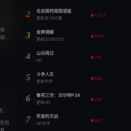
名侦探柯南国语版
2
NO
11623

更新至1250集
耸
金牌调解
3
NO
5651
烟，

更新20260215
山谷两日
4
NO
782

HD
斗争人生
5
NO
680

更新中字
鲁邦三世：沃尔特P38
6
NO
104

更新HD
·查科
阿杰
卡莱亚拉桑
施卢蒂·马拉特
纳拉因
拉梅
/
/
/
/
/
死者的天启
7
NO
647

危险
HD中字
着事