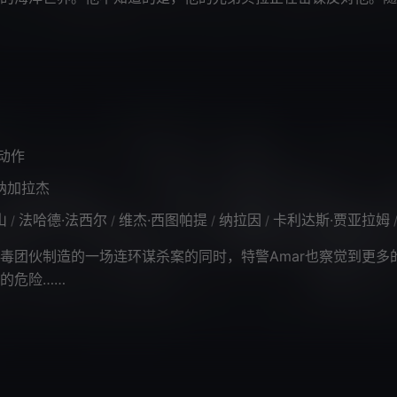
将他的遗产传给了他温文尔雅、胆怯
动作
纳加拉杰
山
法哈德·法西尔
维杰·西图帕提
纳拉因
卡利达斯·贾亚拉姆
/
/
/
/
团伙制造的一场连环谋杀案的同时，特警Amar也察觉到更多
的危险……