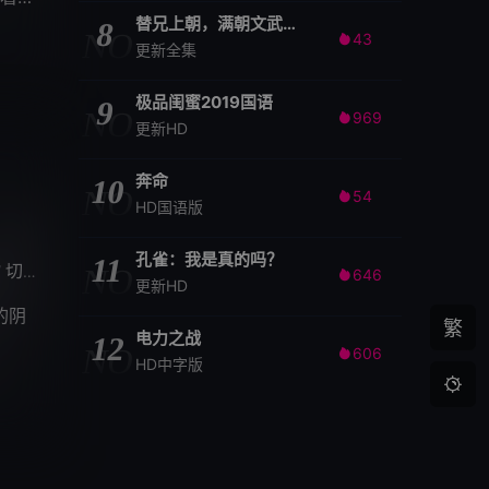
替兄上朝，满朝文武随我吃瓜
8
NO
43

更新全集
极品闺蜜2019国语
9
NO
969

更新HD
奔命
10
NO
54

HD国语版
孔雀：我是真的吗？
11
切姆班·维诺德·何塞
桑塔纳·巴拉蒂
埃兰戈·库马拉维尔
瓦桑
/
NO
/
/
/
646

更新HD
的阴
繁
电力之战
12
NO
606

HD中字版
