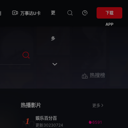
更
下载
剧
万事达U卡
APP
多

热搜榜
热播影片
更多
娱乐百分百
1
NO
6591

更新30230724