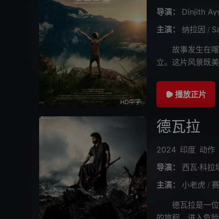
导演：
Dinjith A
主演：
纳拉因
S
/
故事发生在喀拉
立。这片风景既美
只有狗叫声在森林
播放正片
HD中字
德瓦拉
2024
印度
动作
导演：
西瓦·科拉
主演：
小老虎
赛
/
德瓦拉是一位来
的旅程，进入危险