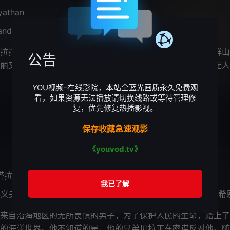
yyathan
andeep Pradeep
Binu Pappu
/
拉邦与卡纳塔克邦交界的卡图库努地区，那里雾气缭绕，群山
公告
丽又荒凉，大自然在这里守护着自己的秘密。这片区域荒野无人
覆盖的山丘间回荡，打破了这份寂静。
YOU视频-在线影院，本站全蓝光画质永久免费观
看，如果资源无法播放请切换线路或等待管理修
复，优先修复热播影视。
保存收藏急速观影
《youvod.tv》
塔拉
义夫·阿里·汗
詹维·卡浦尔
普拉卡什·拉贾
梅卡·斯里坎特
希恩·汤姆
/
/
/
/
自沿海地区的无所畏惧的男子，为了保护人民的生命，踏上了
的海洋世界。他不知道的是，他的兄弟贝拉正在密谋反对他。随