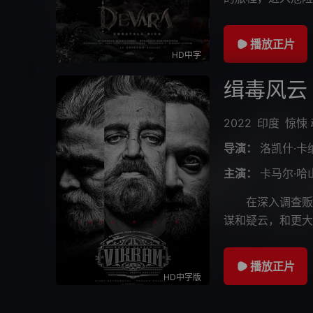
态的发展，德瓦拉
播放正片
HD中字
缉毒风云
2022
印度
惊悚
导演：
洛凯什·卡
主演：
卡马尔·哈
在深入调查贩毒
谋和疑云，和更大
播放正片
HD中字版