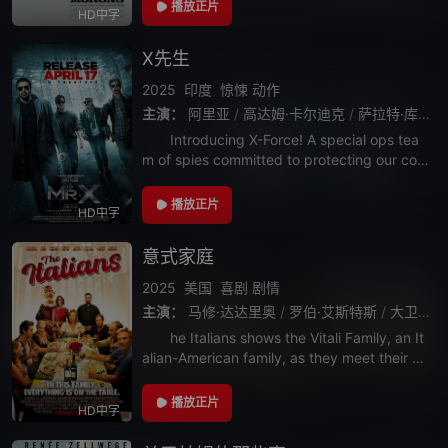
播放正片
HD中字
X先生
2025
印度
惊悚
动作
主演：
阿里亚
/
高达姆·卡尔迪克
/
萨拉特·库马尔
Introducing X-Force! A special ops tea
m of spies committed to protecting our cou
ntry! We sleep pea
播放正片
HD中字
意式家庭
2025
美国
喜剧
剧情
主演：
马修·达达里奥
/
罗伯·艾斯特斯
/
大卫·德路易斯
he Italians shows the Vitali Family, an It
alian-American family, as they meet their so
n’s new fian
播放正片
HD中字