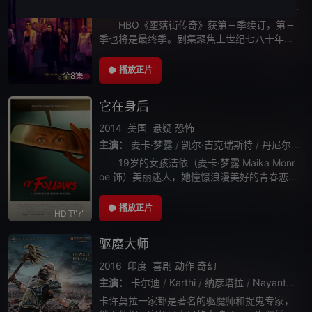
主演：
詹姆斯·弗兰科
/
玛吉·吉伦哈尔
/
大卫·克朗姆霍茨
HBO《堕落街传奇》获第三季续订，第三
季也将是最终季。剧集聚焦上世纪七八十年代
纽约色情产业的发展，但随着艾滋病的上升、
毒品和暴力的泛滥，以及房地产业的更迭，色
播放正片
全8集
情行业被渐渐肃清。
它在身后
2014
美国
悬疑
恐怖
主演：
麦卡·梦露
/
凯尔·吉克瑞斯特
/
丹尼尔·祖瓦图
19岁的女孩洁依（麦卡·梦露 Maika Monr
oe 饰）美丽迷人，她憧憬浪漫美好的青春恋
情，却未曾想莫大的灾难突然降临。她和男孩
休（杰克·威尔瑞 Jake Weary 饰）外出约会，
播放正片
HD中字
期间休表现
驱魔大师
2016
印度
喜剧
动作
奇幻
主演：
卡尔迪
/
Karthi
/
纳彦塔拉
/
Nayantara
/
卡许莫拉一家都是著名的驱魔师和捉鬼专家，