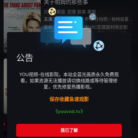
关于帕姆的那些事
2022
美国
犯罪
欧美
美国
主演：
蕾妮·齐薇格
/
乔什·杜哈明
/
帕特丽夏·弗兰茨
蕾妮·齐薇格将领衔主演NBC犯罪题材限定剧
《关于帕姆的那些事》(The Thing About Pa
m，暂译)，齐薇格同时担任执行制作人。该剧
将围绕2011年NBC播报的真实犯罪新闻Betsy
播放正片
已完结
F
公告
堕落街传奇第一季
2017
美国
剧情
欧美
YOU视频-在线影院，本站全蓝光画质永久免费观
主演：
詹姆斯·弗兰科
/
玛吉·吉伦哈尔
/
加里·卡尔
看，如果资源无法播放请切换线路或等待管理修
复，优先修复热播影视。
HBO新剧《堕落街传奇》聚焦纽约色情
业，詹姆斯弗兰科饰演行业大佬孪生兄弟。
保存收藏急速观影
HBO即将开拍新剧《堕落街传奇》（The De
uce），聚焦70、80年代纽约色情产业的发
播放正片
全8集
《youvod.tv》
展，色情行业的迅速膨胀把曼哈
堕落街传奇第三季
2019
美国
剧情
欧美