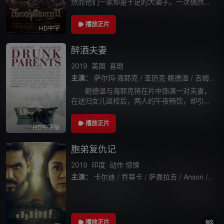
然而他们一家却是十足的大骗子。一次偶然的
机会，卡许莫拉进入一座宫殿进行驱鬼，然而
他却发现那座宫殿是真的闹鬼。恶灵将卡许莫
播放正片
HD中字
拉一家引入宫殿，这背后有什么不可告人
醉酒夫妻
2019
美国
喜剧
主演：
萨尔玛·海耶克
/
亚历克·鲍德温
/
吉姆·加菲根
鲍德温与海耶克将在片中饰演一对夫妻，
在送归女儿返校后，两人的午夜畅饮，却引发
了一起充斥着搞笑情节的绑架事件。
播放正片
HD中字版
胞弟复仇记
2019
印度
动作
惊悚
主演：
卡尔迪
/
乔蒂卡
/
萨嘉拉吉
/
Anson
/
Paul
播放正片