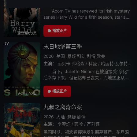
主演：
简·西摩
Acorn TV has renewed its Irish mystery
series Harry Wild for a fifth season, star and
executive pr
播放正片
更新至03集
末日地堡第三季
2026
美国
悬疑
科幻
剧情
欧美
主演：
丽贝卡·弗格森
/
科曼
/
哈丽特·瓦尔特
/
才
当下，Juliette Nichols在被迫接受“净化”
后幸存下来，但记忆却已丧失，而地堡正从叛
乱中恢复，并面临着新的危险威胁。过去，记
者Helen Drew（Jessica Henwick饰）和
播放正片
更新至02集
九叔之离奇命案
2026
大陆
悬疑
剧情
主演：
李翌烁
/
郭吟
/
严群辉
民国时期，福宏镇接连发生掘墓鞭尸、花旦温