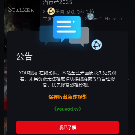
潜行者2025
2025
美国
悬疑
奇幻
恐怖
主演：
Gus Langley
/
Shawn C. Hansen
/
Ryan 
播放正片
HD中字
公告
异魔禁区
2001
西班牙
悬疑
惊悚
恐怖
奇幻
YOU视频-在线影院，本站全蓝光画质永久免费观
主演：
Ezra
/
Godden
/
Francisco
/
Rabal
/
Mac
看，如果资源无法播放请切换线路或等待管理修
复，优先修复热播影视。
过度执迷工作以致神经衰弱的保罗（Ezra God
den 饰）经常为一个恐怖美人鱼的噩梦所困
保存收藏急速观影
扰，为缓解压力，他随女友芭芭拉（Raquel M
eroño 饰）以及好友豪尔（Brendan Price
播放正片
HD中字
《youvod.tv》
野探哈莉第五季
2026
其它
悬疑
惊悚
欧美