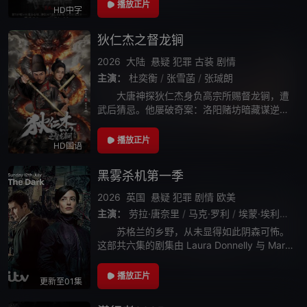
饰）围绕着他们揭开恶鬼身份的故事。
播放正片
HD中字
狄仁杰之督龙锏
2026
大陆
悬疑
犯罪
古装
剧情
主演：
杜奕衡
/
张雪菡
/
张珹朗
大唐神探狄仁杰身负高宗所赐督龙锏，遭
武后猜忌。他屡破奇案：洛阳赌坊暗藏谋逆、
边关狼人作乱惑众、波斯不死军祸乱长安。狄
仁杰周旋于武后、太子及各方势力间，以智破
播放正片
HD国语
局，以忠护国，终揭穿重重阴谋，守护大唐安
黑雾杀机第一季
2026
英国
悬疑
犯罪
剧情
欧美
主演：
劳拉·唐奈里
/
马克·罗利
/
埃蒙·埃利奥特
/
苏格兰的乡野，从未显得如此阴森可怖。
这部共六集的剧集由 Laura Donnelly 与 Mark
Rowley 主演，讲述了一场紧张压迫、如猫鼠
游戏般展开的追凶行动：警方一路追捕一名扭
播放正片
更新至01集
曲而危险的