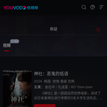
5740
视频
神社：恶鬼的低语
2024
韩国
惊悚
悬疑
恐怖
主演：
金在中
/
孔成夏
/
KO Yoon-joon
《神社》是一部超自然恐怖电影，讲述了
对日本废神社进行考察的3名大学生消失后，
巫师（金在中 饰）和他的大学同学（孔成夏