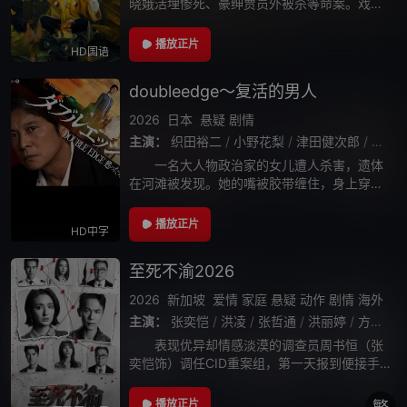
晓娥活埋惨死、豪绅贾员外被杀等命案。戏班
班主何九（九叔）协助警察李长青查案，原来
是昔日名角尤晚秋因被曲瑞东诬陷入狱，出狱
播放正片
HD国语
行复仇之计，逼死曲瑞东，杀害温晓娥与贾员
doubleedge～复活的男人
2026
日本
悬疑
剧情
主演：
织田裕二
/
小野花梨
/
津田健次郎
/
明日
一名大人物政治家的女儿遭人杀害，遗体
在河滩被发现。她的嘴被胶带缠住，身上穿着
被鲜血染得通红的白色连衣裙——这种惨烈的
作案手法，与三年前“本应已经死去”的连环杀
播放正片
HD中字
人犯马饲野隆一极为相似。鉴识课的中津川
至死不渝2026
2026
新加坡
爱情
家庭
悬疑
动作
剧情
海外
主演：
张奕恺
/
洪凌
/
张哲通
/
洪丽婷
/
方展发
/
表现优异却情感淡漠的调查员周书恒（张
奕恺饰）调任CID重案组，第一天报到便接手
一宗震惊全城的凶杀案，赵敏怡残忍刺死丈夫
霍建宇62刀，却始终拒绝透露犯案动机。这宗
播放正片