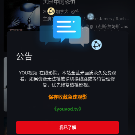
黑暗中的恐惧
2003
加拿大
恐怖
主演：
Kevin Zegers
/
Jesse James
/
Rachel Skarsten
在这个故事中，小赖恩（杰斯·詹姆斯 Jes
se James 饰）对黑暗的地方感到极度恐惧，
而他的哥哥戴尔（凯文·席格斯 Kevin Zegers
饰）对此并不在意，以为小赖恩只是在寻求注
播放正片
DVD无字
意。然而，
公告
至死不渝2021
2021
美国
惊悚
恐怖
YOU视频-在线影院，本站全蓝光画质永久免费观
主演：
梅根·福克斯
/
欧文·马肯
/
卡兰·马尔韦
/
杰
看，如果资源无法播放请切换线路或等待管理修
复，优先修复热播影视。
艾玛（梅根·福克斯饰演）因为不可告人的秘密
被她丈夫发现，从而陷入了其丈夫精心策划的
保存收藏急速观影
一个复仇乱局。丈夫用手铐将艾玛和自己拷在
一起，并在她面前开枪自杀。之后的所有一
播放正片
HD中字
《youvod.tv》
切，似乎都没有办法逃脱其丈夫死前的算
挖掘
2022
美国
惊悚
剧情