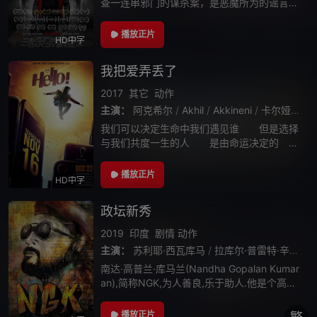
查一连串邪门的谋杀案，是恶魔所为的谣言四
起，但真正有关的居然是...神秘忍者！
播放正片
HD中字
我把爱弄丢了
2017
其它
动作
主演：
阿克希尔
/
Akhil
/
Akkineni
/
卡尔娅妮
/
K
我们可以决定生命中我们遇见谁 但是选择
与我们共度一生的人 是由命运决定的
小时候的西努与姖努 长大后的阿维纳什与
普芮雅 究竟是有缘无份还是有缘有份
播放正片
HD中字
一切尽在《缘份》
政坛新秀
2019
印度
剧情
动作
主演：
苏利耶·西瓦库马
/
拉库尔·普雷特·辛格
/
赛
南达·高普兰·库马兰(Nandha Gopalan Kumar
an),简称NGK,为人善良,乐于助人.他是个高材
生,在跨国大公司工作了两年后便感觉厌烦,便回
乡下召集一帮人搞有机农业.期间他目睹和见
播放正片