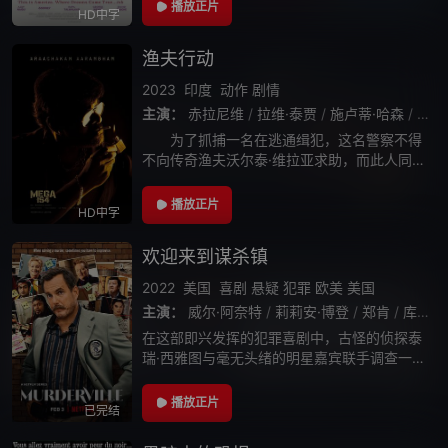
播放正片
HD中字
渔夫行动
2023
印度
动作
剧情
主演：
赤拉尼维
/
拉维·泰贾
/
施卢蒂·哈森
/
Cath
为了抓捕一名在逃通缉犯，这名警察不得
不向传奇渔夫沃尔泰·维拉亚求助，而此人同样
恶名远播。
播放正片
HD中字
欢迎来到谋杀镇
2022
美国
喜剧
悬疑
犯罪
欧美
美国
主演：
威尔·阿奈特
/
莉莉安·博登
/
郑肯
/
库梅尔·南贾尼
在这部即兴发挥的犯罪喜剧中，古怪的侦探泰
瑞·西雅图与毫无头绪的明星嘉宾联手调查一系
列谋杀案。
播放正片
已完结