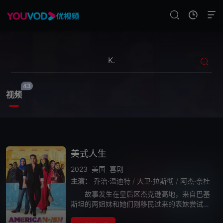
43
视频
美式人生
2023
美国
喜剧
主演：
乔治·温迪特
/
大卫·拉斯彻
/
阿杰·奈杜
故事发生在皇后区杰克逊高地，来自巴基
斯坦的两姐妹和她们刚移民过来的表妹尝试用
传统方式来赢得母亲的爱和尊重。