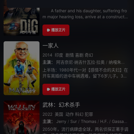
主演：
托马斯·简
/
埃米尔·赫斯基
/
丽亚娜·莱伯拉托
A father and his daughter, suffering fro
m major hearing loss, arrive at a constructio
n site for wo
播放正片
HD中字版
一家人
2014
印度
剧情
喜剧
奇幻
主演：
阿吉奈尼·纳吉什瓦拉·拉奥
/
纳嘎朱纳·阿克肯尼
上半场：1980年代一对【感情不合的夫妇】在
开车离婚的途中车祸遇难，留下6岁儿子。30
年后，儿子长大后成了一名中年富翁，他认识
了1名年轻的小伙和1个女孩，并相信他们就是
播放正片
HD中字
自己转世的父母——但后者对前世的
武林：幻术杀手
2022
美国
动作
科幻
犯罪
主演：
Jerry
/
Sur
/
Thomas
/
H.F.
/
Gassaway
2050年，流行病肆虐全球，两名侦探正著手调